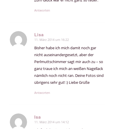
Zum Glück war er nicht ganz so teuer.
Antworten
Lisa
11. März 2014 um 16:22
sagte:
Bisher habe ich mich damit noch gar
nicht auseinandergesetzt, aber der
Perlmuttschimmer sagt mir auch zu – so
ganz traue ich mich an weißen Nagellack
nämlich noch nicht ran. Deine Fotos sind
übrigens sehr gut! :) Liebe Grüße
Antworten
Isa
11. März 2014 um 14:12
sagte: