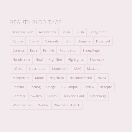
BEAUTY BLOG TAGS
Abschminken
Accessoires
Balea
Blush
Bodylotion
Catrice
Chanel
Concealer
Dior
Drogerie
Duschgel
Essence
Essie
Familie
Foundation
Haarpflege
Handcreme
Haul
High End
Highlighter
Kosmetik
L'Oréal
Lidschatten
Lippenstift
MAC
Mascara
Maybelline
Mode
Nagellack
Naturkosmetik
Nivea
Parfum
Peeling
Pflege
PR-Sample
Review
Rezepte
Sommer
Swatch
Süßes
Trockene Haut
Unterwegs
Weihnachten
Winter
Wochenrückblick