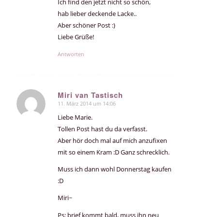
Ich find den jetzt nicht so schön,
hab lieber deckende Lacke..
Aber schöner Post :)
Liebe Grüße!
Antworten
Miri van Tastisch
11. März 2014 um 14:06
sagte:
Liebe Marie.
Tollen Post hast du da verfasst.
Aber hör doch mal auf mich anzufixen
mit so einem Kram :D Ganz schrecklich.
Muss ich dann wohl Donnerstag kaufen
:D
Miri~
Ps: brief kommt bald, muss ihn neu