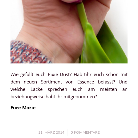
Wie gefällt euch Pixie Dust? Hab tihr euch schon mit
dem neuen Sortiment von Essence befasst? Und
welche Lacke sprechen euch am meisten an
beziehungweise habt ihr mitgenommen?
Eure Marie
/
11. MÄRZ 2014
5 KOMMENTARE