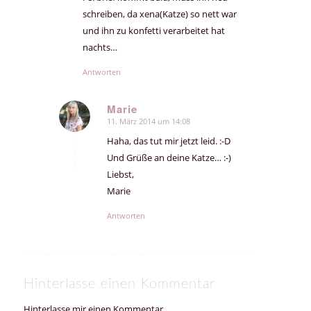
schreiben, da xena(Katze) so nett war
und ihn zu konfetti verarbeitet hat
nachts…
Antworten
Marie
11. März 2014 um 14:08
sagte:
Haha, das tut mir jetzt leid. :-D
Und Grüße an deine Katze… :-)
Liebst,
Marie
Antworten
Hinterlasse einen Kommentar
Hinterlasse mir einen Kommentar.