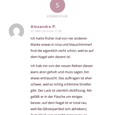
5
KOMMENTARE
Alexandra P.
23. März 2014 um 17:38
sagte:
Ich hatte früher mal von ner anderen
Marke sowas in rosa und blauschimmerl
find die eigentlich recht schön, weil es auf
dem Nagel sehr dezent ist.
Ich hab mir von der neuen Reihen diesen
Jeans aton geholt und muss sagen, bin
etwas enttäuscht. Das auftragen ist eher
schwer, weil es richtig schlimme Streifen
gibt. Der Lack ist ziemlich dickflüssig. Mir
gefällt er in der Flasche um einiges
besser, auf dem Nagel ist er total rau,
weil die Glitzerpartikel sich abheben:(