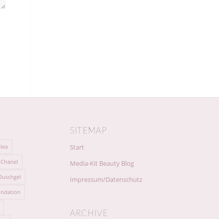
SITEMAP
lea
Start
Chanel
Media-Kit Beauty Blog
Duschgel
Impressum/Datenschutz
ndation
ARCHIVE