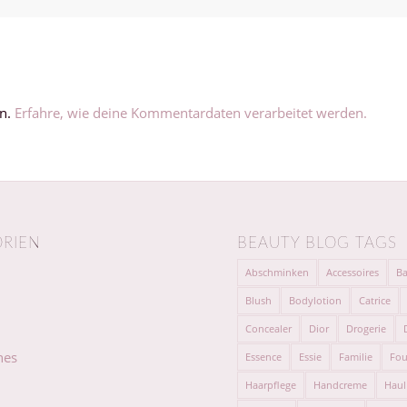
en.
Erfahre, wie deine Kommentardaten verarbeitet werden.
RIEN
BEAUTY BLOG TAGS
Abschminken
Accessoires
Ba
Blush
Bodylotion
Catrice
Concealer
Dior
Drogerie
hes
Essence
Essie
Familie
Fou
Haarpflege
Handcreme
Haul