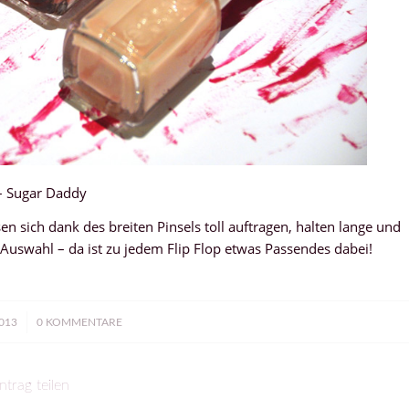
– Sugar Daddy
n sich dank des breiten Pinsels toll auftragen, halten lange und
e Auswahl – da ist zu jedem Flip Flop etwas Passendes dabei!
013
0 KOMMENTARE
ntrag teilen