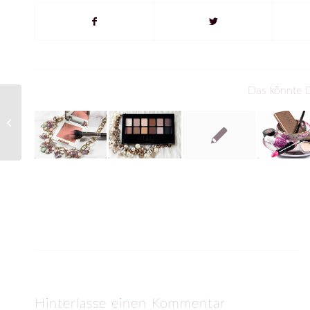
Das könnte D
Maybelline – Gel-
Eyeliner
Hinterlasse einen Kommentar