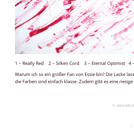
1 – Really Red 2 – Silken Cord 3 – Eternal Optimist 4 
Warum ich so ein großer Fan von Essie bin? Die Lacke lasse
die Farben sind einfach klasse. Zudem gibt es eine riesig
/
9. JANUAR 2
Ei