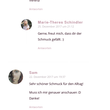
Verena
Antworten
Marie-Theres Schindler
25. Dezember 2017 um 21:12
sagte:
Gerne, freut mich, dass dir der
Schmuck gefällt. :)
Antworten
Sam
22. Dezember 2017 um 19:37
sagte:
Sehr schöner Schmuck für den Alltag!
Muss ich mir genauer anschauen :D
Danke!
Antworten