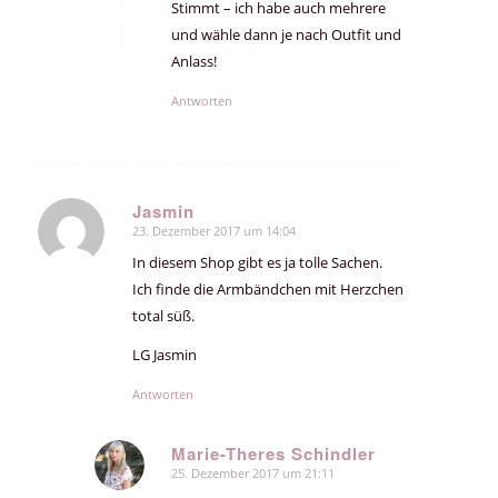
Stimmt – ich habe auch mehrere
und wähle dann je nach Outfit und
Anlass!
Antworten
Jasmin
23. Dezember 2017 um 14:04
sagte:
In diesem Shop gibt es ja tolle Sachen.
Ich finde die Armbändchen mit Herzchen
total süß.
LG Jasmin
Antworten
Marie-Theres Schindler
25. Dezember 2017 um 21:11
sagte: