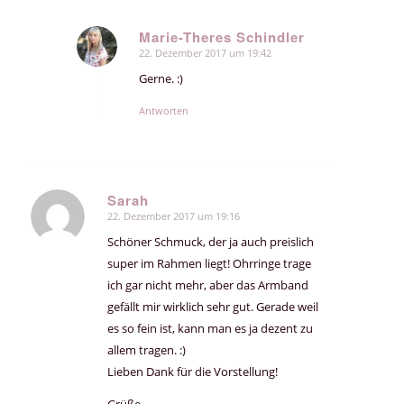
Marie-Theres Schindler
22. Dezember 2017 um 19:42
sagte:
Gerne. :)
Antworten
Sarah
22. Dezember 2017 um 19:16
sagte:
Schöner Schmuck, der ja auch preislich
super im Rahmen liegt! Ohrringe trage
ich gar nicht mehr, aber das Armband
gefällt mir wirklich sehr gut. Gerade weil
es so fein ist, kann man es ja dezent zu
allem tragen. :)
Lieben Dank für die Vorstellung!
Grüße