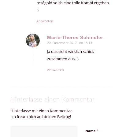
roségold solch eine tolle Kombi ergeben
:)
Antworten
Marie-Theres Schindler
22. Dezember 2017 um 18:13
sagte:
Ja das sieht wirklich schick
zusammen aus. :)
Antworten
Hinterlasse einen Kommentar
Hinterlasse mir einen Kommentar.
Ich freue mich auf deinen Beitrag!
*
Name