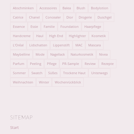
Abschminken
Accessoires
Balea
Blush
Bodylotion
Catrice
Chanel
Concealer
Dior
Drogerie
Duschgel
Essence
Essie
Familie
Foundation
Haarpflege
Handcreme
Haul
High End
Highlighter
Kosmetik
L'Oréal
Lidschatten
Lippenstift
MAC
Mascara
Maybelline
Mode
Nagellack
Naturkosmetik
Nivea
Parfum
Peeling
Pflege
PR-Sample
Review
Rezepte
Sommer
Swatch
Süßes
Trockene Haut
Unterwegs
Weihnachten
Winter
Wochenrückblick
SITEMAP
Start