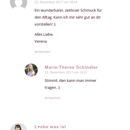
22. Dezember 2017 um 18:24
sagte:
Ein wunderbarer, zeitloser Schmuck für
den Alltag. Kann ich mir sehr gut an dir
vorstellen! :)
Alles Liebe,
Verena
Antworten
Marie-Theres Schindler
22. Dezember 2017 um 18:31
sagte:
Stimmt, den kann man immer
tragen. :)
Antworten
L♥ebe was ist