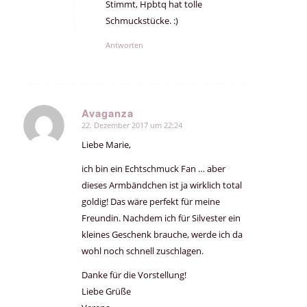
Stimmt, Hpbtq hat tolle
Schmuckstücke. :)
Antworten
Avaganza
22. Dezember 2017 um 22:24
sagte:
Liebe Marie,
ich bin ein Echtschmuck Fan … aber
dieses Armbändchen ist ja wirklich total
goldig! Das wäre perfekt für meine
Freundin. Nachdem ich für Silvester ein
kleines Geschenk brauche, werde ich da
wohl noch schnell zuschlagen.
Danke für die Vorstellung!
Liebe Grüße