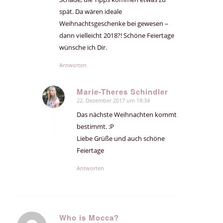
spät. Da wären ideale
Weihnachtsgeschenke bei gewesen –
dann vielleicht 2018?! Schöne Feiertage
wünsche ich Dir.
Antworten
Marie-Theres Schindler
22. Dezember 2017 um 18:34
sagte:
Das nächste Weihnachten kommt
bestimmt. :P
Liebe Grüße und auch schöne
Feiertage
Antworten
Who is Mocca?