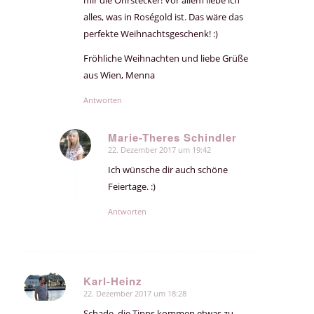
alles, was in Roségold ist. Das wäre das
perfekte Weihnachtsgeschenk! :)
Fröhliche Weihnachten und liebe Grüße
aus Wien, Menna
Antworten
Marie-Theres Schindler
22. Dezember 2017 um 19:42
sagte:
Ich wünsche dir auch schöne
Feiertage. :)
Antworten
Karl-Heinz
22. Dezember 2017 um 18:28
sagte:
Schade, die Tipps kommen etwas zu