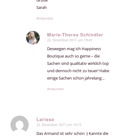
Sarah
Antworten
Marie-Theres Schindler
22. Dezember 2017 um 19:43
sagte:
Deswegen mag ich Happiness
Boutique auch so gerne – die
Sachen sind qualitativ wirklich top
und dennoch nicht zu teuer! Habe
einige Sachen schon jahrelang…
Antworten
Larissa
22. Dezember 2017 um 19:15
sagte:
Das Armand ist sehr schön :) Kannte die