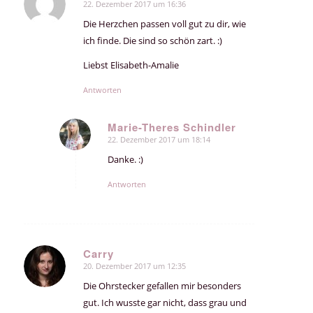
22. Dezember 2017 um 16:36
sagte:
Die Herzchen passen voll gut zu dir, wie
ich finde. Die sind so schön zart. :)
Liebst Elisabeth-Amalie
Antworten
Marie-Theres Schindler
22. Dezember 2017 um 18:14
sagte:
Danke. :)
Antworten
Carry
20. Dezember 2017 um 12:35
sagte:
Die Ohrstecker gefallen mir besonders
gut. Ich wusste gar nicht, dass grau und