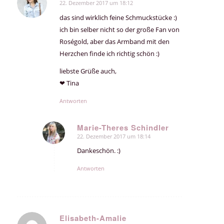
22. Dezember 2017 um 18:12
sagte:
das sind wirklich feine Schmuckstücke :)
ich bin selber nicht so der große Fan von
Roségold, aber das Armband mit den
Herzchen finde ich richtig schön :)
liebste Grüße auch,
❤ Tina
Antworten
Marie-Theres Schindler
22. Dezember 2017 um 18:14
sagte:
Dankeschön. :)
Antworten
Elisabeth-Amalie