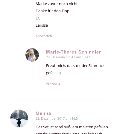
Marke zuvor noch nicht.
Danke für den Tipp!
LG
Larissa
Antworten
Marie-Theres Schindler
22. Dezember 2017 um 19:42
sagte:
Freut mich, dass dir der Schmuck
gefällt. :)
Antworten
Menna
22. Dezember 2017 um 18:54
sagte:
Das Set ist total süß, am meisten gefallen
mir die Ohrstecker! Vor allem liebe ich