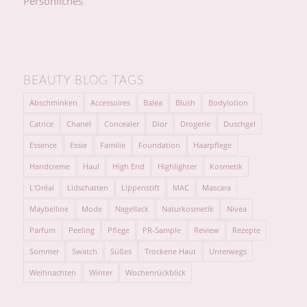
Persönliches
BEAUTY BLOG TAGS
Abschminken
Accessoires
Balea
Blush
Bodylotion
Catrice
Chanel
Concealer
Dior
Drogerie
Duschgel
Essence
Essie
Familie
Foundation
Haarpflege
Handcreme
Haul
High End
Highlighter
Kosmetik
L'Oréal
Lidschatten
Lippenstift
MAC
Mascara
Maybelline
Mode
Nagellack
Naturkosmetik
Nivea
Parfum
Peeling
Pflege
PR-Sample
Review
Rezepte
Sommer
Swatch
Süßes
Trockene Haut
Unterwegs
Weihnachten
Winter
Wochenrückblick