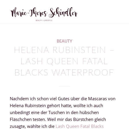
sagt:
sagt:
BEAUTY
HELENA RUBINSTEIN –
LASH QUEEN FATAL
BLACKS WATERPROOF
Nachdem ich schon viel Gutes über die Mascaras von
Helena Rubinstein gehört hatte, wollte ich auch
unbedingt eine der Tuschen in den hübschen
Fläschchen testen. Weil mir das Bürstchen gleich
zusagte, wählte ich die
Lash Queen Fatal Blacks