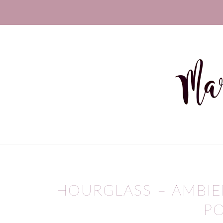
sagt:
HOURGLASS – AMBIE
P