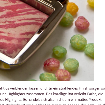
nahtlos verblenden lassen und für ein strahlendes Finish sorgen sol
h und Highlighter zusammen. Das korallige Rot verleiht Farbe, die
 Highlights. Es handelt sich also nicht um ein mattes Produkt,
zert. Vielmehr ist ein subtiler Schimmer erkennbar, der dem Gesic