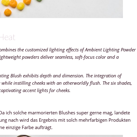
 Heat
ombines the customized lighting effects of Ambient Lighting Powder
lightweight powders deliver seamless, soft-focus color and a
ghting Blush exhibits depth and dimension. The integration of
hile instilling cheeks with an otherworldly flush. The six shades,
aptivating accent lights for cheeks.
 Da ich solche marmorierten Blushes super gerne mag, landete
ng nach wird das Ergebnis mit solch mehrfarbigen Produkten
ne einzige Farbe aufträgt.