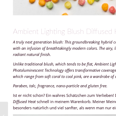
Ambient Lighting Blush Diffused
A truly next generation blush: This groundbreaking hybrid c
with an infusion of breathtakingly modern colors. The airy, 
radiant natural finish.
Unlike traditional blush, which tends to be flat, Ambient Li
Photoluminescent Technology offers transformative coverage w
which range from soft coral to cool pink, are a wardrobe of c
Paraben, talc, fragrance, nano-particle and gluten free.
Ist er nicht schön? Ein wahres Schätzchen zum Verlieben!
Diffused Heat
schnell in meinem Warenkorb. Meiner Meinu
besonders natürlich und viel sanfter, als wenn man nur ei
{Dupe} Giorgio Armani