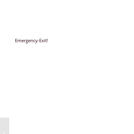
Emergency-Exit!
Mein Wochenrückblick #10