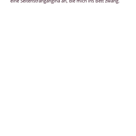
eine Seitenstrangangina an, die mich ins Bett zwang.