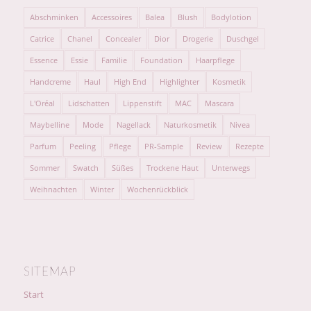
Abschminken
Accessoires
Balea
Blush
Bodylotion
Catrice
Chanel
Concealer
Dior
Drogerie
Duschgel
Essence
Essie
Familie
Foundation
Haarpflege
Handcreme
Haul
High End
Highlighter
Kosmetik
L'Oréal
Lidschatten
Lippenstift
MAC
Mascara
Maybelline
Mode
Nagellack
Naturkosmetik
Nivea
Parfum
Peeling
Pflege
PR-Sample
Review
Rezepte
Sommer
Swatch
Süßes
Trockene Haut
Unterwegs
Weihnachten
Winter
Wochenrückblick
SITEMAP
Start