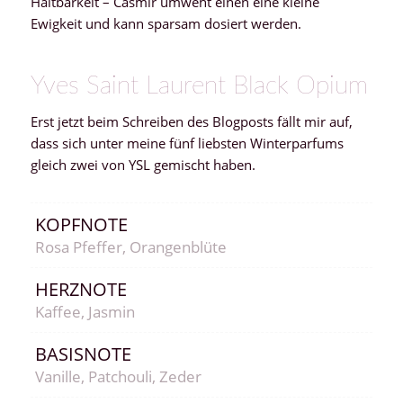
Haltbarkeit – Casmir umweht einen eine kleine
Ewigkeit und kann sparsam dosiert werden.
Yves Saint Laurent Black Opium
Erst jetzt beim Schreiben des Blogposts fällt mir auf,
dass sich unter meine fünf liebsten Winterparfums
gleich zwei von YSL gemischt haben.
KOPFNOTE
Rosa Pfeffer, Orangenblüte
HERZNOTE
Kaffee, Jasmin
BASISNOTE
Vanille, Patchouli, Zeder