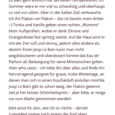
Sommer wäre er mir viel zu schwülstig und überhaupt
zu viel von allem. Aber in der kalten Zeit verbrauche
ich ihn Flakon um Flakon – das ist bereits mein dritter.
:-) Tonka und Vanille geben einen echten „Wumms“
beim Aufsprühen, wobei er dank Zitrone und
Orangenblüte fast spritzig startet. Auf der Haut wird er
mit der Zeit süß und skinny, jedoch alles andere als
dezent: Einen Joop Le Bain kann man nicht
wegdiskutieren und überdosiert könnte das Eau de
Parfum als Belästigung für seine Mitmenschen gelten.
Aber who cares – ich liebe ihn über alles und finde ihn
hervorragend geeignet für graue, trübe Wintertage, an
denen man sich in einen Kuschelduft einlullen möchte.
Joop Le Bain gibt es schon ewig, der Flakon gewinnt
seit je her keinen Schönheitspreis – aber bitte, er möge
nie vom Markt genommen werden!
Jetzt wisst ihr also, wie ich so rieche – derzeit
zumindest immer nach einem der fünf oben