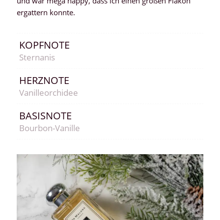
und war mega happy, dass ich einen großen Flakon
ergattern konnte.
KOPFNOTE
Sternanis
HERZNOTE
Vanilleorchidee
BASISNOTE
Bourbon-Vanille