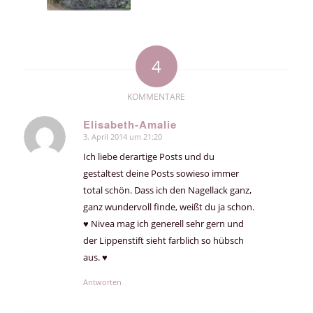
4
KOMMENTARE
Elisabeth-Amalie
3. April 2014 um 21:20
sagte:
Ich liebe derartige Posts und du
gestaltest deine Posts sowieso immer
total schön. Dass ich den Nagellack ganz,
ganz wundervoll finde, weißt du ja schon.
♥ Nivea mag ich generell sehr gern und
der Lippenstift sieht farblich so hübsch
aus. ♥
Antworten