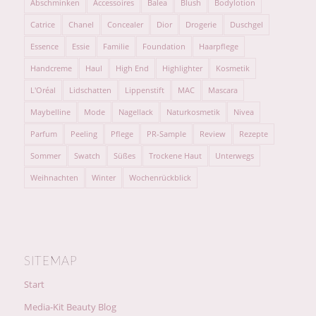
Abschminken
Accessoires
Balea
Blush
Bodylotion
Catrice
Chanel
Concealer
Dior
Drogerie
Duschgel
Essence
Essie
Familie
Foundation
Haarpflege
Handcreme
Haul
High End
Highlighter
Kosmetik
L'Oréal
Lidschatten
Lippenstift
MAC
Mascara
Maybelline
Mode
Nagellack
Naturkosmetik
Nivea
Parfum
Peeling
Pflege
PR-Sample
Review
Rezepte
Sommer
Swatch
Süßes
Trockene Haut
Unterwegs
Weihnachten
Winter
Wochenrückblick
SITEMAP
Start
Media-Kit Beauty Blog