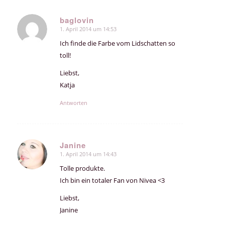
baglovin
1. April 2014 um 14:53
sagte:
Ich finde die Farbe vom Lidschatten so
toll!
Liebst,
Katja
Antworten
Janine
1. April 2014 um 14:43
sagte:
Tolle produkte.
Ich bin ein totaler Fan von Nivea <3
Liebst,
Janine