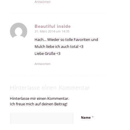
Antworten
Beautiful inside
31. März 2014 um 14:35
sagte:
Hach… Wieder so tolle Favoriten und
Mulch liebe ich auch total <3
Liebe Grüße <3
Antworten
Hinterlasse einen Kommentar
Hinterlasse mir einen Kommentar.
Ich freue mich auf deinen Beitrag!
*
Name