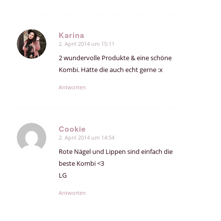
Karina
2. April 2014 um 15:11
sagte:
2 wundervolle Produkte & eine schöne
Kombi. Hätte die auch echt gerne :x
Antworten
Cookie
2. April 2014 um 14:54
sagte:
Rote Nägel und Lippen sind einfach die
beste Kombi <3
LG
Antworten