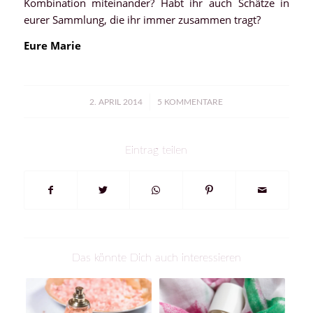
Kombination miteinander? Habt ihr auch Schätze in
eurer Sammlung, die ihr immer zusammen tragt?
Eure Marie
/
2. APRIL 2014
5 KOMMENTARE
Eintrag teilen
Das könnte Dich auch interessieren