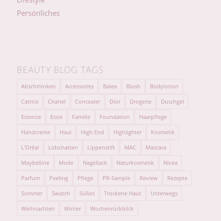
Persönliches
BEAUTY BLOG TAGS
Abschminken
Accessoires
Balea
Blush
Bodylotion
Catrice
Chanel
Concealer
Dior
Drogerie
Duschgel
Essence
Essie
Familie
Foundation
Haarpflege
Handcreme
Haul
High End
Highlighter
Kosmetik
L'Oréal
Lidschatten
Lippenstift
MAC
Mascara
Maybelline
Mode
Nagellack
Naturkosmetik
Nivea
Parfum
Peeling
Pflege
PR-Sample
Review
Rezepte
Sommer
Swatch
Süßes
Trockene Haut
Unterwegs
Weihnachten
Winter
Wochenrückblick