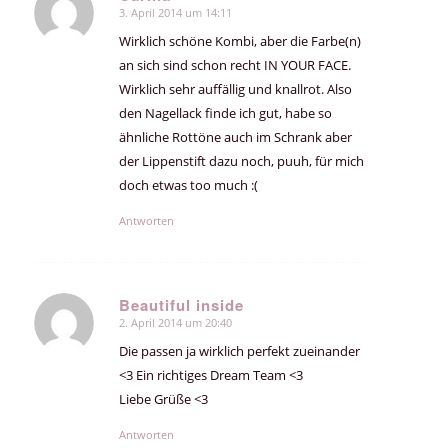
3. April 2014 um 14:11
sagte:
Wirklich schöne Kombi, aber die Farbe(n)
an sich sind schon recht IN YOUR FACE.
Wirklich sehr auffällig und knallrot. Also
den Nagellack finde ich gut, habe so
ähnliche Rottöne auch im Schrank aber
der Lippenstift dazu noch, puuh, für mich
doch etwas too much :(
Antworten
Beautiful inside
2. April 2014 um 20:40
sagte:
Die passen ja wirklich perfekt zueinander
<3 Ein richtiges Dream Team <3
Liebe Grüße <3
Antworten