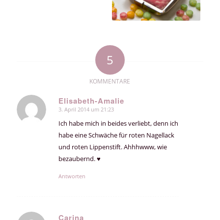
5
KOMMENTARE
Elisabeth-Amalie
3. April 2014 um 21:23
sagte:
Ich habe mich in beides verliebt, denn ich
habe eine Schwäche für roten Nagellack
und roten Lippenstift. Ahhhwww, wie
bezaubernd. ♥
Antworten
Carina