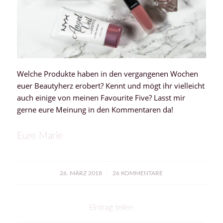
Welche Produkte haben in den vergangenen Wochen
euer Beautyherz erobert? Kennt und mögt ihr vielleicht
auch einige von meinen Favourite Five? Lasst mir
gerne eure Meinung in den Kommentaren da!
Eure Marie
/
26. MÄRZ 2018
26 KOMMENTARE
Eintrag teilen