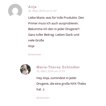
Anja
26. März 2018 um 21:47
sagte:
Liebe Marie, was für tolle Produkte. Den
Primer muss ich auch ausprobieren.
Bekomme ich den in jeder Drogerie?!
Ganz toller Beitrag. Lieben Dank und
viele Grüße
Anja
Antworten
Marie-Theres Schindler
26. März 2018 um 21:53
sagte:
Hey Anja, zumindest in jeder
Drogerie, die eine große NYX-Theke
hat. :)
Antworten