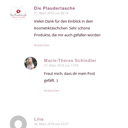
Die Plaudertasche
27. März 2018 um 00:16
sagte:
Vielen Dank für den Einblick in dein
Kosmetiktäschchen. Sehr schöne
Produkte, die mir auch gefallen würden
Antworten
Marie-Theres Schindler
27. März 2018 um 17:03
sagte:
Freut mich, dass dir mein Post
gefällt. :)
Antworten
Lina
26. März 2018 um 23:07
sagte: