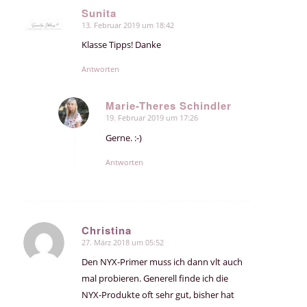
Sunita
13. Februar 2019 um 18:42
sagte:
Klasse Tipps! Danke
Antworten
Marie-Theres Schindler
19. Februar 2019 um 17:26
sagte:
Gerne. :-)
Antworten
Christina
27. März 2018 um 05:52
sagte:
Den NYX-Primer muss ich dann vlt auch
mal probieren. Generell finde ich die
NYX-Produkte oft sehr gut, bisher hat