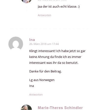
sagte:
Jaa der ist auch echt klasse. :)
Antworten
Ina
26. März 2018 um 17:44
sagte:
Klingt interessant! Ich habe jetzt so gar
keine Ahnung da finde ich es immer
interessant was ihr da so benutzt.
Danke für den Beitrag.
Lg aus Norwegen
Ina
Antworten
Marie-Theres Schindler