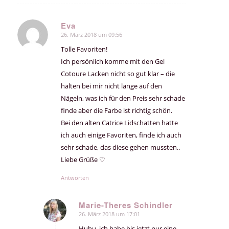
Eva
26. März 2018 um 09:56
sagte:
Tolle Favoriten!
Ich persönlich komme mit den Gel
Cotoure Lacken nicht so gut klar – die
halten bei mir nicht lange auf den
Nägeln, was ich für den Preis sehr schade
finde aber die Farbe ist richtig schön.
Bei den alten Catrice Lidschatten hatte
ich auch einige Favoriten, finde ich auch
sehr schade, das diese gehen mussten..
Liebe Grüße ♡
Antworten
Marie-Theres Schindler
26. März 2018 um 17:01
sagte:
Huhu, ich habe bis jetzt nur eine