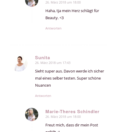
26. März 2018 um 18:00
sagte:
Haha, tja mein Herz schlägt für
Beauty. <3
Antworten
Sunita
26. März 2018 um 17:43
sagte:
Sieht super aus. Davon werde ich sicher
mal eines selber testen. Super schöne
Nuancen
Antworten
Marie-Theres Schindler
26. März 2018 um 18:00
sagte:
Freut mich, dass dir mein Post