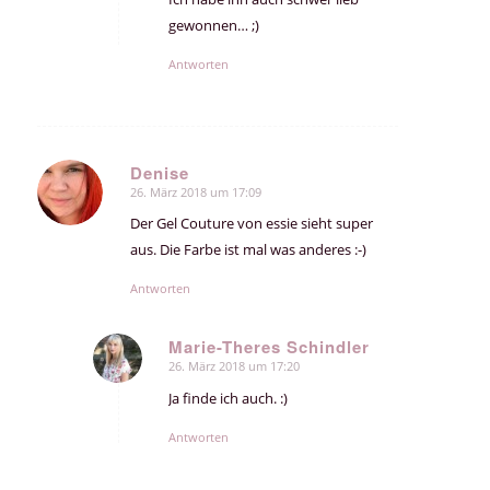
gewonnen… ;)
Antworten
Denise
26. März 2018 um 17:09
sagte:
Der Gel Couture von essie sieht super
aus. Die Farbe ist mal was anderes :-)
Antworten
Marie-Theres Schindler
26. März 2018 um 17:20
sagte:
Ja finde ich auch. :)
Antworten