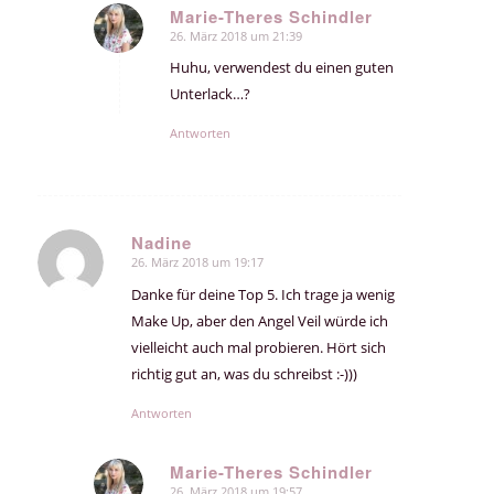
Marie-Theres Schindler
26. März 2018 um 21:39
sagte:
Huhu, verwendest du einen guten
Unterlack…?
Antworten
Nadine
26. März 2018 um 19:17
sagte:
Danke für deine Top 5. Ich trage ja wenig
Make Up, aber den Angel Veil würde ich
vielleicht auch mal probieren. Hört sich
richtig gut an, was du schreibst :-)))
Antworten
Marie-Theres Schindler
26. März 2018 um 19:57