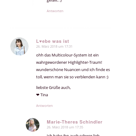
gefällt. :)
Antworten
L♥ebe was ist
26. März 2018 um 17:31
sagte:
ohh das Multicolour-System ist ein
wahrgewordener Highlighter-Traum!
wunderschöne Nuancen und ich finde es
toll, wenn man sie so verblenden kann :)
liebste Grüße auch,
❤ Tina
Antworten
Marie-Theres Schindler
26. März 2018 um 17:35
sagte:
Ich habe ihn auch schwer lieb