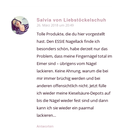
Salvia von Liebstöckelschuh
26. März 2018 um 20:49
sagte:
Tolle Produkte, die du hier vorgestellt
hast. Den ESSIE Nagellack finde ich
besonders schön, habe derzeit nur das
Problem, dass meine Fingernägel total im
Eimer sind – übrigens vom Nägel
lackieren. Keine Ahnung, warum die bei
mir immer brüchig werden und bei
anderen offensichtlich nicht. Jetzt fülle
ich wieder meine Kieselsäure-Depots auf
bis die Nägel wieder fest sind und dann
kann ich sie wieder ein paarmal
lackieren…
Antworten