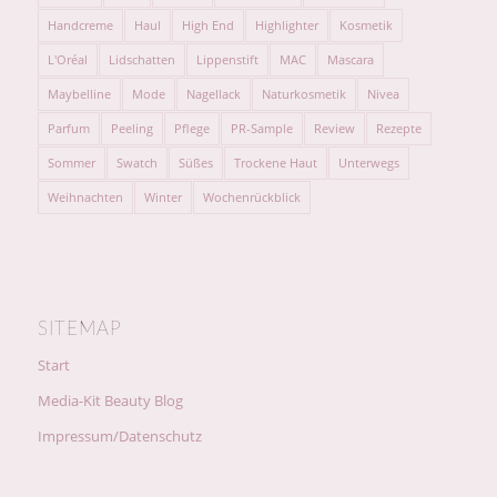
Handcreme
Haul
High End
Highlighter
Kosmetik
L'Oréal
Lidschatten
Lippenstift
MAC
Mascara
Maybelline
Mode
Nagellack
Naturkosmetik
Nivea
Parfum
Peeling
Pflege
PR-Sample
Review
Rezepte
Sommer
Swatch
Süßes
Trockene Haut
Unterwegs
Weihnachten
Winter
Wochenrückblick
SITEMAP
Start
Media-Kit Beauty Blog
Impressum/Datenschutz