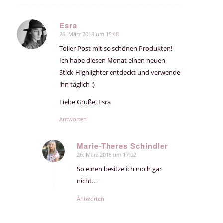
Esra
26. März 2018 um 15:48
sagte:
Toller Post mit so schönen Produkten!
Ich habe diesen Monat einen neuen
Stick-Highlighter entdeckt und verwende
ihn täglich :)
Liebe Grüße, Esra
Antworten
Marie-Theres Schindler
26. März 2018 um 17:02
sagte:
So einen besitze ich noch gar
nicht…
Antworten