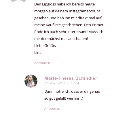
Den Lipgloss habe ich bereits heute
morgen auf deinem Instagramaccount
gesehen und hab ihn mir direkt mal auf
meine Kaufliste geschrieben! Den Primer
finde ich auch sehr interessant! Muss ich
mir demnächst mal anschauen!
Liebe Grüße,
Lina
Antworten
Marie-Theres Schindler
27. März 2018 um 17:04
sagte:
Dann hoffe ich, dass er dir genau
so gut gefällt wie mir. :)
Antworten