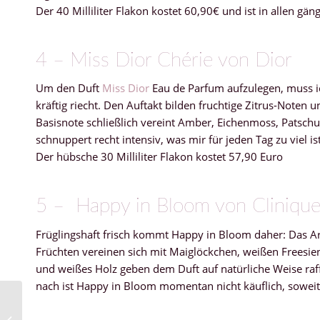
Der 40 Milliliter Flakon kostet 60,90€ und ist in allen gän
4 – Miss Dior Chérie von Dior
Um den Duft
Miss Dior
Eau de Parfum aufzulegen, muss ic
kräftig riecht. Den Auftakt bilden fruchtige Zitrus-Noten 
Basisnote schließlich vereint Amber, Eichenmoss, Patschul
schnuppert recht intensiv, was mir für jeden Tag zu viel i
Der hübsche 30 Milliliter Flakon kostet 57,90 Euro
5 – Happy in Bloom von Cliniqu
Früglingshaft frisch kommt Happy in Bloom daher: Das A
Früchten vereinen sich mit Maiglöckchen, weißen Frees
und weißes Holz geben dem Duft auf natürliche Weise raf
nach ist Happy in Bloom momentan nicht käuflich, soweit i
Sweja women’s wear