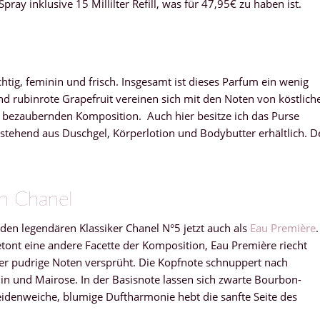
Spray inklusive 15 Millilter Refill, was für 47,95€ zu haben ist.
htig, feminin und frisch. Insgesamt ist dieses Parfum ein wenig
d rubinrote Grapefruit vereinen sich mit den Noten von köstlich
 bezaubernden Komposition. Auch hier besitze ich das Purse
stehend aus Duschgel, Körperlotion und Bodybutter erhältlich. D
n Chanel
den legendären Klassiker Chanel N°5 jetzt auch als
Eau Première
.
etont eine andere Facette der Komposition, Eau Première riecht
her pudrige Noten versprüht. Die Kopfnote schnuppert nach
in und Mairose. In der Basisnote lassen sich zwarte Bourbon-
eidenweiche, blumige Duftharmonie hebt die sanfte Seite des