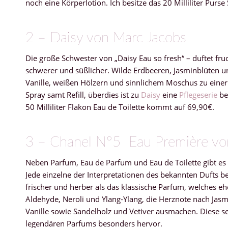
noch eine Körperlotion. Ich besitze das 20 Milliliter Purse 
2 – Daisy von Marc Jacobs
Die große Schwester von „Daisy Eau so fresh“ – duftet fruc
schwerer und süßlicher. Wilde Erdbeeren, Jasminblüten un
Vanille, weißen Hölzern und sinnlichem Moschus zu einer
Spray samt Refill, überdies ist zu
Daisy
eine
Pflegeserie
be
50 Milliliter Flakon Eau de Toilette kommt auf 69,90€.
3 – Chanel N°5 Eau Première vo
Neben Parfum, Eau de Parfum und Eau de Toilette gibt es 
Jede einzelne der Interpretationen des bekannten Dufts b
frischer und herber als das klassische Parfum, welches e
Aldehyde, Neroli und Ylang-Ylang, die Herznote nach Jasm
Vanille sowie Sandelholz und Vetiver ausmachen. Diese s
legendären Parfums besonders hervor.