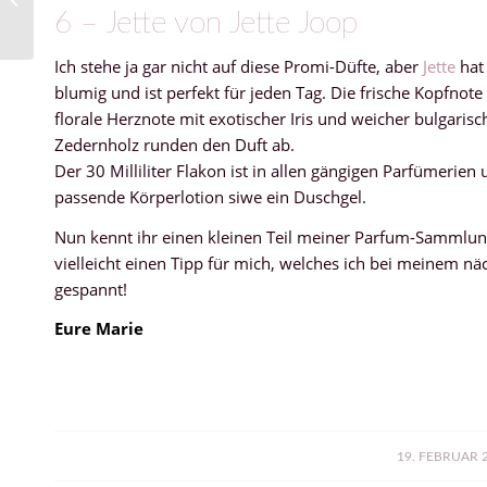
6 – Jette von Jette Joop
Ich stehe ja gar nicht auf diese Promi-Düfte, aber
Jette
hat 
blumig und ist perfekt für jeden Tag. Die frische Kopfnote 
florale Herznote mit exotischer Iris und weicher bulgar
Zedernholz runden den Duft ab.
Der 30 Milliliter Flakon ist in allen gängigen Parfümerien
passende Körperlotion siwe ein Duschgel.
Nun kennt ihr einen kleinen Teil meiner Parfum-Sammlung
vielleicht einen Tipp für mich, welches ich bei meinem näc
gespannt!
Eure Marie
/
19. FEBRUAR 