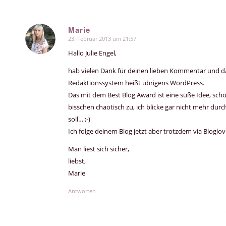
Marie
23. Februar 2013 um 21:57
sagte:
Hallo Julie Engel,
hab vielen Dank für deinen lieben Kommentar und das
Redaktionssystem heißt übrigens WordPress.
Das mit dem Best Blog Award ist eine süße Idee, schön
bisschen chaotisch zu, ich blicke gar nicht mehr du
soll… ;-)
Ich folge deinem Blog jetzt aber trotzdem via Bloglov
Man liest sich sicher,
liebst,
Marie
Antworten