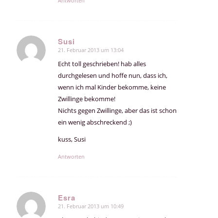
Antworten
Susi
21. Februar 2013 um 13:04
sagte:
Echt toll geschrieben! hab alles
durchgelesen und hoffe nun, dass ich,
wenn ich mal Kinder bekomme, keine
Zwillinge bekomme!
Nichts gegen Zwillinge, aber das ist schon
ein wenig abschreckend ;)
kuss, Susi
Antworten
Esra
21. Februar 2013 um 10:49
sagte: