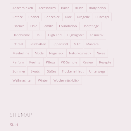
Abschminken
Accessoires
Balea
Blush
Bodylotion
Catrice
Chanel
Concealer
Dior
Drogerie
Duschgel
Essence
Essie
Familie
Foundation
Haarpflege
Handcreme
Haul
High End
Highlighter
Kosmetik
L'Oréal
Lidschatten
Lippenstift
MAC
Mascara
Maybelline
Mode
Nagellack
Naturkosmetik
Nivea
Parfum
Peeling
Pflege
PR-Sample
Review
Rezepte
Sommer
Swatch
Süßes
Trockene Haut
Unterwegs
Weihnachten
Winter
Wochenrückblick
SITEMAP
Start