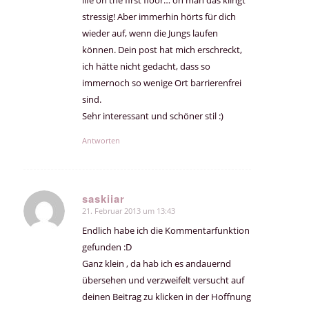
life on the first floor… oh man das klingt
stressig! Aber immerhin hörts für dich
wieder auf, wenn die Jungs laufen
können. Dein post hat mich erschreckt,
ich hätte nicht gedacht, dass so
immernoch so wenige Ort barrierenfrei
sind.
Sehr interessant und schöner stil :)
Antworten
saskiiar
21. Februar 2013 um 13:43
sagte:
Endlich habe ich die Kommentarfunktion
gefunden :D
Ganz klein , da hab ich es andauernd
übersehen und verzweifelt versucht auf
deinen Beitrag zu klicken in der Hoffnung