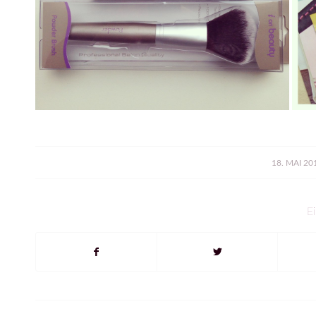
/
18. MAI 20
Ei