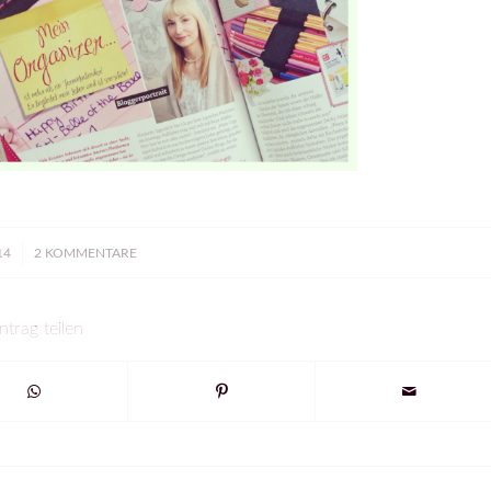
14
2 KOMMENTARE
ntrag teilen