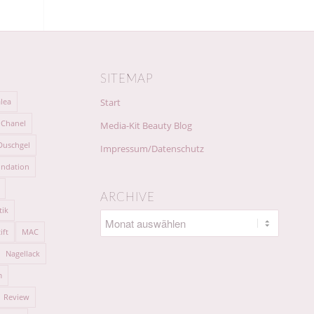
SITEMAP
lea
Start
Chanel
Media-Kit Beauty Blog
Duschgel
Impressum/Datenschutz
ndation
ARCHIVE
tik
ift
MAC
Nagellack
m
Review