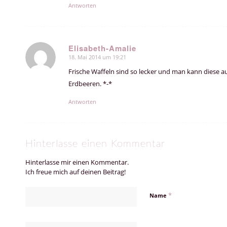
Antworten
Elisabeth-Amalie
18. Mai 2014 um 19:21
sagte:
Frische Waffeln sind so lecker und man kann diese a
Erdbeeren. *-*
Antworten
Hinterlasse einen Kommentar
Hinterlasse mir einen Kommentar.
Ich freue mich auf deinen Beitrag!
*
Name