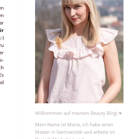
en
en
ar
ir
-)
zu
er
i-
ch
Es
nd
Willkommen auf meinem Beauty Blog! ♥
Mein Name ist Marie, ich habe einen
Master in Germanistik und arbeite im