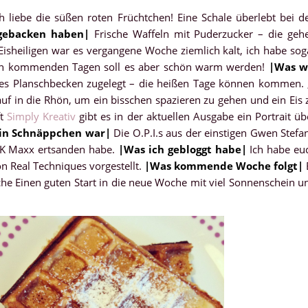
ch liebe die süßen roten Früchtchen! Eine Schale überlebt bei d
gebacken haben
|
Frische Waffeln mit Puderzucker – die geh
isheiligen war es vergangene Woche ziemlich kalt, ich habe sog
en kommenden Tagen soll es aber schön warm werden!
|
Was w
es Planschbecken zugelegt – die heißen Tage können kommen. ;
uf in die Rhön, um ein bisschen spazieren zu gehen und ein Eis 
ft
Simply Kreativ
gibt es in der aktuellen Ausgabe ein Portrait üb
in Schnäppchen war
|
Die O.P.I.s aus der einstigen Gwen Stefan
 TK Maxx ertsanden habe.
|
Was ich gebloggt habe
|
Ich habe eu
 Real Techniques vorgestellt.
|
Was kommende Woche folgt
|
che Einen guten Start in die neue Woche mit viel Sonnenschein u