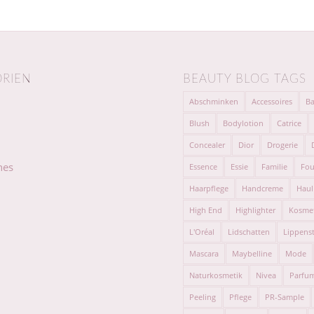
RIEN
BEAUTY BLOG TAGS
Abschminken
Accessoires
Ba
Blush
Bodylotion
Catrice
Concealer
Dior
Drogerie
hes
Essence
Essie
Familie
Fou
Haarpflege
Handcreme
Haul
High End
Highlighter
Kosme
L'Oréal
Lidschatten
Lippenst
Mascara
Maybelline
Mode
Naturkosmetik
Nivea
Parfu
Peeling
Pflege
PR-Sample