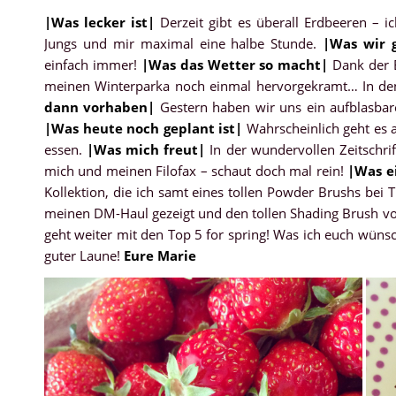
|
Was lecker ist
|
Derzeit gibt es überall Erdbeeren – i
Jungs und mir maximal eine halbe Stunde.
|
Was wir 
einfach immer!
|
Was das Wetter so macht
|
Dank der E
meinen Winterparka noch einmal hervorgekramt… In d
dann vorhaben
|
Gestern haben wir uns ein aufblasbar
|
Was heute noch geplant ist
|
Wahrscheinlich geht es a
essen.
|
Was mich freut
|
In der wundervollen Zeitschri
mich und meinen Filofax – schaut doch mal rein!
|
Was e
Kollektion, die ich samt eines tollen Powder Brushs bei
meinen DM-Haul gezeigt und den tollen Shading Brush von
geht weiter mit den Top 5 for spring! Was ich euch wüns
guter Laune!
Eure Marie