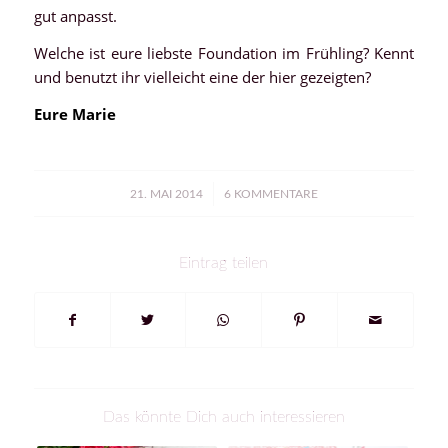
gut anpasst.
Welche ist eure liebste Foundation im Frühling? Kennt
und benutzt ihr vielleicht eine der hier gezeigten?
Eure Marie
/
21. MAI 2014
6 KOMMENTARE
Eintrag teilen
Das könnte Dich auch interessieren