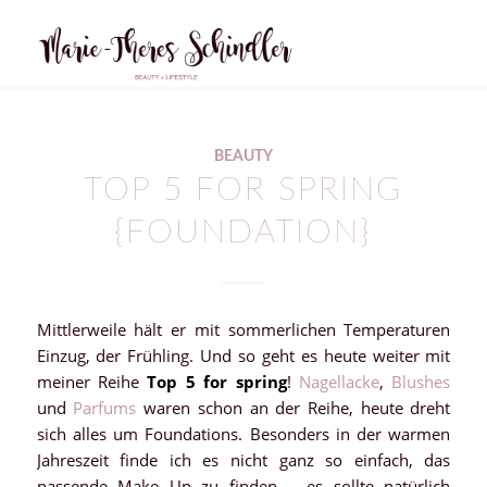
sagt:
BEAUTY
TOP 5 FOR SPRING
{FOUNDATION}
Mittlerweile hält er mit sommerlichen Temperaturen
Einzug, der Frühling. Und so geht es heute weiter mit
meiner Reihe
Top 5 for spring
!
Nagellacke
,
Blushes
und
Parfums
waren schon an der Reihe, heute dreht
sich alles um Foundations. Besonders in der warmen
Jahreszeit finde ich es nicht ganz so einfach, das
passende Make Up zu finden – es sollte natürlich