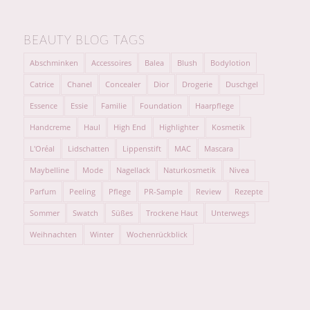
BEAUTY BLOG TAGS
Abschminken
Accessoires
Balea
Blush
Bodylotion
Catrice
Chanel
Concealer
Dior
Drogerie
Duschgel
Essence
Essie
Familie
Foundation
Haarpflege
Handcreme
Haul
High End
Highlighter
Kosmetik
L'Oréal
Lidschatten
Lippenstift
MAC
Mascara
Maybelline
Mode
Nagellack
Naturkosmetik
Nivea
Parfum
Peeling
Pflege
PR-Sample
Review
Rezepte
Sommer
Swatch
Süßes
Trockene Haut
Unterwegs
Weihnachten
Winter
Wochenrückblick