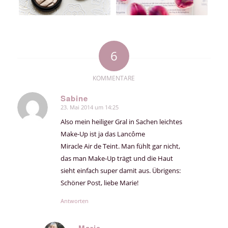
6
KOMMENTARE
Sabine
23. Mai 2014 um 14:25
sagte:
Also mein heiliger Gral in Sachen leichtes
Make-Up ist ja das Lancôme
Miracle Air de Teint. Man fühlt gar nicht,
das man Make-Up trägt und die Haut
sieht einfach super damit aus. Übrigens:
Schöner Post, liebe Marie!
Antworten