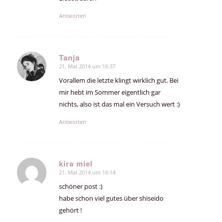
Antworten
Tanja
21. Mai 2014 um 16:37
sagte:
Vorallem die letzte klingt wirklich gut. Bei
mir hebt im Sommer eigentlich gar
nichts, also ist das mal ein Versuch wert :)
Antworten
kira miel
21. Mai 2014 um 16:14
sagte:
schöner post :)
habe schon viel gutes über shiseido
gehört !