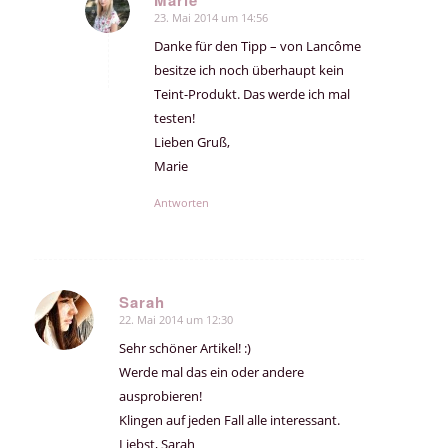
Marie
23. Mai 2014 um 14:56
sagte:
Danke für den Tipp – von Lancôme
besitze ich noch überhaupt kein
Teint-Produkt. Das werde ich mal
testen!
Lieben Gruß,
Marie
Antworten
Sarah
22. Mai 2014 um 12:30
sagte:
Sehr schöner Artikel! :)
Werde mal das ein oder andere
ausprobieren!
Klingen auf jeden Fall alle interessant.
Liebst, Sarah