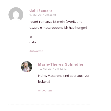
dahi tamara
9. Mai 2017 um 23:03
sagte:
resort romanza ist mein favorit. und
dazu die macaroooons ich hab hunger!
lg
dahi
Antworten
Marie-Theres Schindler
10. Mai 2017 um 12:12
sagte:
Hehe, Macarons sind aber auch zu
lecker. :)
Antworten