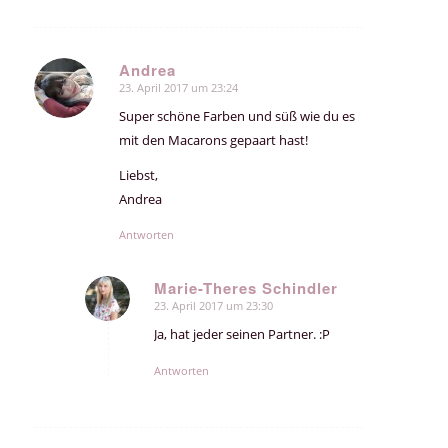
Andrea
23. April 2017 um 23:24
sagte:
Super schöne Farben und süß wie du es
mit den Macarons gepaart hast!
Liebst,
Andrea
Antworten
Marie-Theres Schindler
23. April 2017 um 23:30
sagte:
Ja, hat jeder seinen Partner. :P
Antworten