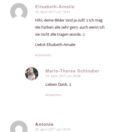
Elisabeth-Amalie
23. April 2017 um 19:41
sagte:
Hihi, deine Bilder sind ja süß! :) Ich mag
die Farben alle sehr gern, auch wenn ich
sie nicht alle tragen würde. :)
Liebst Elisabeth-Amalie
Antworten
Marie-Theres Schindler
23. April 2017 um 20:08
sagte:
Lieben Dank. :)
Antworten
Antonia
23. April 2017 um 19:36
sagte: