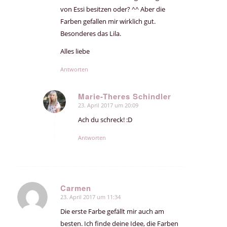
von Essi besitzen oder? ^^ Aber die
Farben gefallen mir wirklich gut.
Besonderes das Lila.
Alles liebe
Antworten
Marie-Theres Schindler
23. April 2017 um 20:09
sagte:
Ach du schreck! :D
Antworten
Carmen
23. April 2017 um 11:34
sagte:
Die erste Farbe gefällt mir auch am
besten. Ich finde deine Idee, die Farben