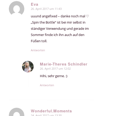
Eva
26. April 2017 um 11:43
sagte:
uuund angefixed – danke noch mal ♡
„Spin the Bottle“ ist bei mir selbst in
ständiger Verwendung und gerade im
Sommer finde ich ihn auch auf den
Füßen toll.
Antworten
Marie-Theres Schindler
26. April 2017 um 12:02
sagte:
Hihi, sehr gerne. :)
Antworten
Wonderful.Moments
24. April 2017 um 13:30