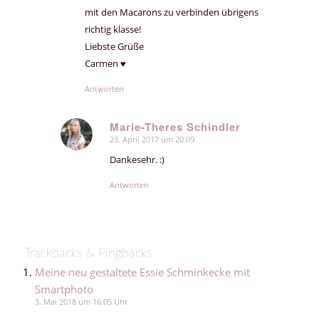
mit den Macarons zu verbinden übrigens
richtig klasse!
Liebste Grüße
Carmen ♥
Antworten
Marie-Theres Schindler
23. April 2017 um 20:09
sagte:
Dankesehr. :)
Antworten
Trackbacks & Pingbacks
Meine neu gestaltete Essie Schminkecke mit
Smartphoto
3. Mai 2018 um 16:05 Uhr