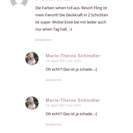
sagte:
Die Farben sehen toll aus. Resort Fling ist
mein Favorit! Die Deckkraft in 2 Schichten
ist super. Wobei Essie bei mir leider auch
nur einen Tag hält. :-(
Antworten
Marie-Theres Schindler
24. April 2017 um 13:41
sagte:
Oh echt?! Das ist ja schade…:(
Antworten
Marie-Theres Schindler
24. April 2017 um 13:41
sagte:
Oh echt?! Das ist ja schade…:(
Antworten