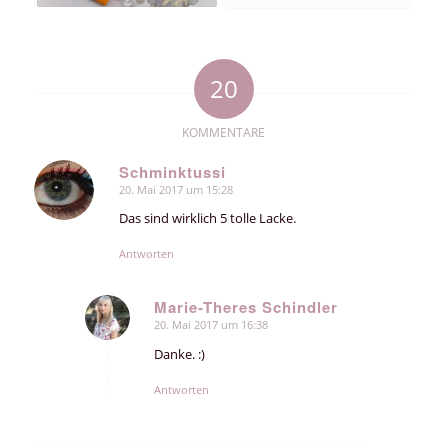
20
KOMMENTARE
Schminktussi
20. Mai 2017 um 15:28
sagte:
Das sind wirklich 5 tolle Lacke.
Antworten
Marie-Theres Schindler
20. Mai 2017 um 16:38
sagte:
Danke. :)
Antworten