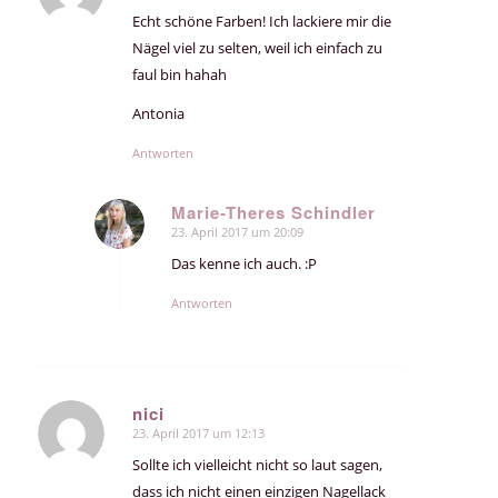
Echt schöne Farben! Ich lackiere mir die
Nägel viel zu selten, weil ich einfach zu
faul bin hahah
Antonia
Antworten
Marie-Theres Schindler
23. April 2017 um 20:09
sagte:
Das kenne ich auch. :P
Antworten
nici
23. April 2017 um 12:13
sagte:
Sollte ich vielleicht nicht so laut sagen,
dass ich nicht einen einzigen Nagellack