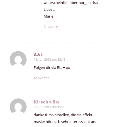
wahrscheinlich übermorgen dran…
Liebst,
Marie
Antworten
A&L
18. Juli 2013 um 12:12
sagte:
Folgen dir via BL. ♥ xx
Antworten
Kirschblüte
17. Juli 2013 um 15:26
sagte:
danke fürs vorstellen, die eis-effekt
maske hört sich sehr interesssant an,