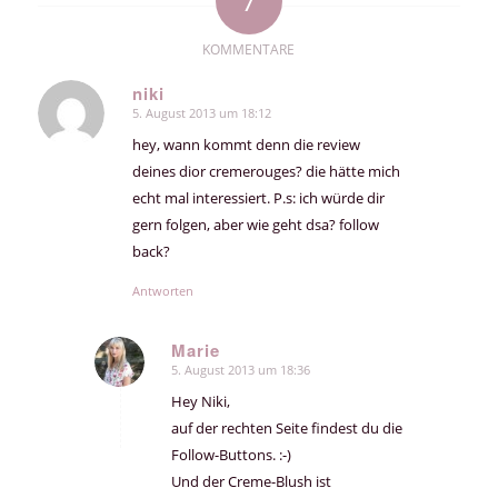
7
KOMMENTARE
niki
5. August 2013 um 18:12
sagte:
hey, wann kommt denn die review
deines dior cremerouges? die hätte mich
echt mal interessiert. P.s: ich würde dir
gern folgen, aber wie geht dsa? follow
back?
Antworten
Marie
5. August 2013 um 18:36
sagte:
Hey Niki,
auf der rechten Seite findest du die
Follow-Buttons. :-)
Und der Creme-Blush ist