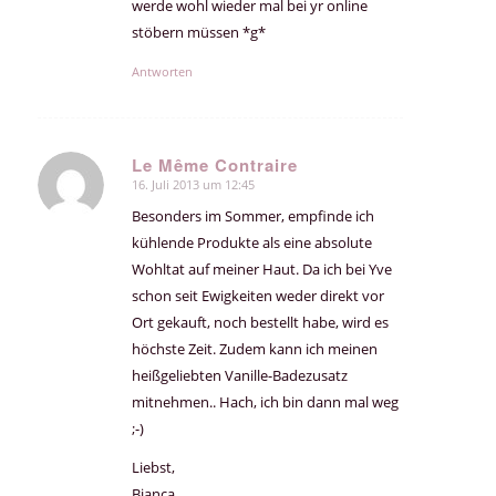
werde wohl wieder mal bei yr online
stöbern müssen *g*
Antworten
Le Même Contraire
16. Juli 2013 um 12:45
sagte:
Besonders im Sommer, empfinde ich
kühlende Produkte als eine absolute
Wohltat auf meiner Haut. Da ich bei Yve
schon seit Ewigkeiten weder direkt vor
Ort gekauft, noch bestellt habe, wird es
höchste Zeit. Zudem kann ich meinen
heißgeliebten Vanille-Badezusatz
mitnehmen.. Hach, ich bin dann mal weg
;-)
Liebst,
Bianca