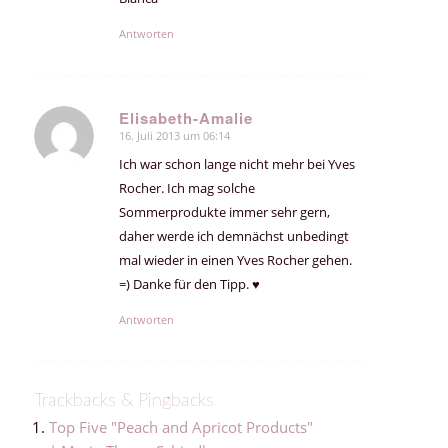
Antworten
Elisabeth-Amalie
16. Juli 2013 um 06:14
sagte:
Ich war schon lange nicht mehr bei Yves
Rocher. Ich mag solche
Sommerprodukte immer sehr gern,
daher werde ich demnächst unbedingt
mal wieder in einen Yves Rocher gehen.
=) Danke für den Tipp. ♥
Antworten
Trackbacks & Pingbacks
Top Five "Peach and Apricot Products"