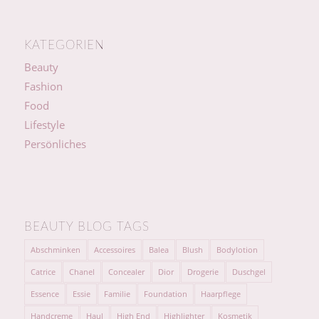
KATEGORIEN
Beauty
Fashion
Food
Lifestyle
Persönliches
BEAUTY BLOG TAGS
Abschminken
Accessoires
Balea
Blush
Bodylotion
Catrice
Chanel
Concealer
Dior
Drogerie
Duschgel
Essence
Essie
Familie
Foundation
Haarpflege
Handcreme
Haul
High End
Highlighter
Kosmetik