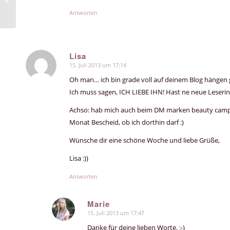
Antworten
Lisa
15. Juli 2013 um 17:14
sagte:
Oh man… ich bin grade voll auf deinem Blog hängen ge
Ich muss sagen, ICH LIEBE IHN! Hast ne neue Leserin 
Achso: hab mich auch beim DM marken beauty camp 
Monat Bescheid, ob ich dorthin darf :)
Wünsche dir eine schöne Woche und liebe Grüße,
Lisa :))
Antworten
Marie
15. Juli 2013 um 17:47
sagte:
Danke für deine lieben Worte. :-)