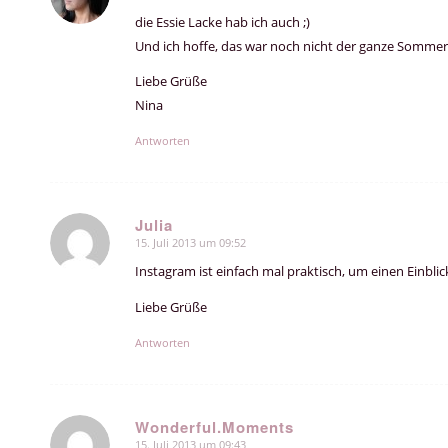
die Essie Lacke hab ich auch ;)
Und ich hoffe, das war noch nicht der ganze Sommer
Liebe Grüße
Nina
Antworten
Julia
15. Juli 2013 um 09:52
sagte:
Instagram ist einfach mal praktisch, um einen Einblic
Liebe Grüße
Antworten
Wonderful.Moments
15. Juli 2013 um 09:43