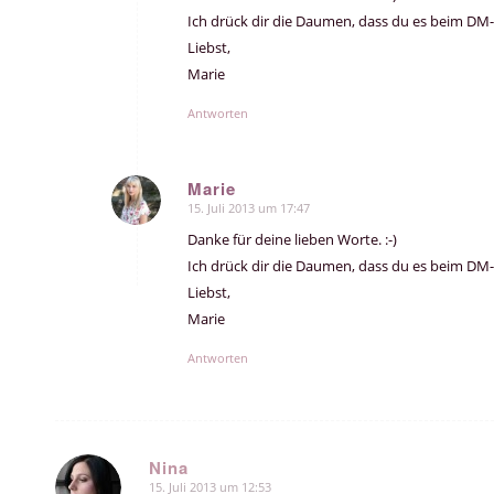
Ich drück dir die Daumen, dass du es beim DM-
Liebst,
Marie
Antworten
Marie
15. Juli 2013 um 17:47
sagte:
Danke für deine lieben Worte. :-)
Ich drück dir die Daumen, dass du es beim DM-
Liebst,
Marie
Antworten
Nina
15. Juli 2013 um 12:53
sagte: