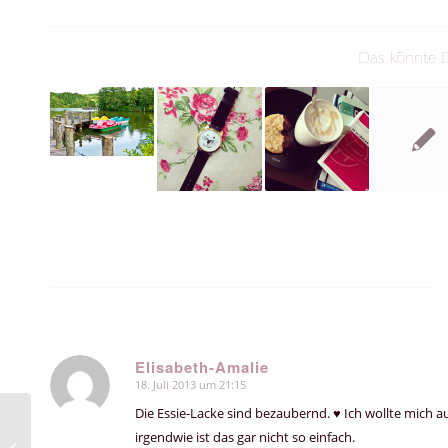
Das könnte D
Elisabeth-Amalie
18. Juli 2013 um 21:15
sagte:
Die Essie-Lacke sind bezaubernd. ♥ Ich wollte mich
irgendwie ist das gar nicht so einfach.
Neues im Schuhschrank