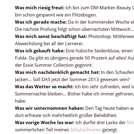
Was mich riesig freut:
Ich bin zum DM-Marken Beauty Ca
bin schon gespannt wie ein Flitzebogen.
Was ich gerade mache:
Da in der kommenden Woche eine
Die nächste Prüfung folgt schon übernächsten Mittwoch…
Was mich sonst beschäftigt hat:
Photoshop. Mittlerweil
Abwechslung bei all der Lernerei.
Was ich gekauft habe:
Eine hübsche Seidenbluse, einen 
Fulda. Da gibt es übrigens gerade 50 Prozent auf alles!
der Essie Summer Collection gegönnt.
Was mich nachdenklich gemacht hat:
In den Schaufens
Jacken… Soll DAS jetzt der Sommer 2013 gewesen sein?
Was das Wetter so macht:
Ich bin sehr zufrieden, weil i
Sommernächte bleiben… Bisher habe ich immer gefroren,
habe.
Was wir unternommen haben:
Den Tag heute haben wir
dort erfreute sich mehrheitlich großer Beliebtheit.
Was vorige Woche los war:
Ich durfte drei Lacke der
Mis
sommerlichen Teil meines
Schuhschranks
gezeigt.