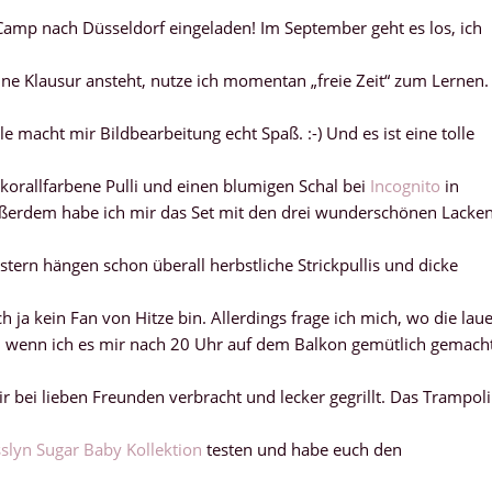
mp nach Düsseldorf eingeladen! Im September geht es los, ich
 Klausur ansteht, nutze ich momentan „freie Zeit“ zum Lernen.
e macht mir Bildbearbeitung echt Spaß. :-) Und es ist eine tolle
korallfarbene Pulli und einen blumigen Schal bei
Incognito
in
 Außerdem habe ich mir das Set mit den drei wunderschönen Lacke
tern hängen schon überall herbstliche Strickpullis und dicke
ch ja kein Fan von Hitze bin. Allerdings frage ich mich, wo die lau
 wenn ich es mir nach 20 Uhr auf dem Balkon gemütlich gemach
 bei lieben Freunden verbracht und lecker gegrillt. Das Trampol
slyn Sugar Baby Kollektion
testen und habe euch den