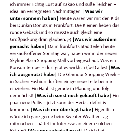
ich immer richtig Lust auf Kakao und süße Teilchen –
ideal an verregneten Nachmittagen!
|
Was wir
unternonnem haben
|
Heute waren wir mit den Kids
bei Dunkin Donuts in Frankfurt. Die Kleinen lieben das
runde Gebäck und so musste auch gleich eine
Großpackung dran glauben. ;-)
|
Was wir außerdem
gemacht haben
|
Da in frankfurts Stadtteilen heute
verkaufsoffener Sonntag war, haben wir in der neuen
Skyline Plaza Shopping Mall vorbeigeschaut. Was ein
Konsumtempel – dort gibt es wirklich (fast) alles!
|
Was
ich ausgenutzt habe
|
Die Glamour Shopping Week –
in Sachen Fashion durften einige neue Teile bei mir
einziehen. Ein Haul ist gerade in Planung und folgt
demnächst!
|
Was ich sonst noch gekauft habe
|
Ein
paar neue Pullis – jetzt kann der Herbst definitiv
kommen.
|
Was ich mir überlegt habe
|
Eigentlich
würde ich ganz gerne beim Sweater Weather Tag
mitmachen – hättet ihr Interesse an einem solchen
Beitrag?
|
Was mir aufgefallen ist
|
Da ich bei