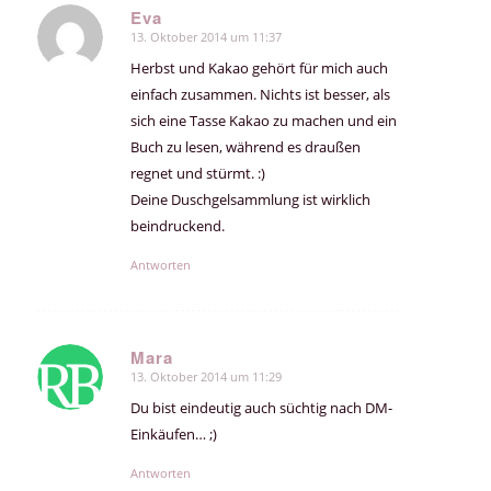
Eva
13. Oktober 2014 um 11:37
sagte:
Herbst und Kakao gehört für mich auch
einfach zusammen. Nichts ist besser, als
sich eine Tasse Kakao zu machen und ein
Buch zu lesen, während es draußen
regnet und stürmt. :)
Deine Duschgelsammlung ist wirklich
beindruckend.
Antworten
Mara
13. Oktober 2014 um 11:29
sagte:
Du bist eindeutig auch süchtig nach DM-
Einkäufen… ;)
Antworten