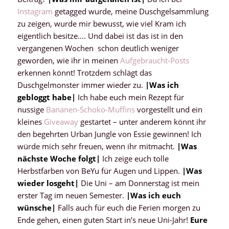
Instagram
getagged wurde, meine Duschgelsammlung
zu zeigen, wurde mir bewusst, wie viel Kram ich
eigentlich besitze…. Und dabei ist das ist in den
vergangenen Wochen schon deutlich weniger
geworden, wie ihr in meinen
Aufgebraucht-Posts
erkennen könnt! Trotzdem schlägt das
Duschgelmonster immer wieder zu.
|
Was ich
gebloggt habe
|
Ich habe euch mein Rezept für
nussige
Bananen-Schoko-Muffins
vorgestellt und ein
kleines
Giveaway
gestartet – unter anderem könnt ihr
den begehrten Urban Jungle von Essie gewinnen! Ich
würde mich sehr freuen, wenn ihr mitmacht.
|
Was
nächste Woche folgt
|
Ich zeige euch tolle
Herbstfarben von BeYu für Augen und Lippen.
|
Was
wieder losgeht
|
Die Uni – am Donnerstag ist mein
erster Tag im neuen Semester.
|
Was ich euch
wünsche
|
Falls auch für euch die Ferien morgen zu
Ende gehen, einen guten Start in’s neue Uni-Jahr!
Eure