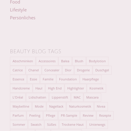
Food
Lifestyle
Persönliches
BEAUTY BLOG TAGS
Abschminken
Accessoires
Balea
Blush
Bodylotion
Catrice
Chanel
Concealer
Dior
Drogerie
Duschgel
Essence
Essie
Familie
Foundation
Haarpflege
Handcreme
Haul
High End
Highlighter
Kosmetik
L'Oréal
Lidschatten
Lippenstift
MAC
Mascara
Maybelline
Mode
Nagellack
Naturkosmetik
Nivea
Parfum
Peeling
Pflege
PR-Sample
Review
Rezepte
Sommer
Swatch
Süßes
Trockene Haut
Unterwegs