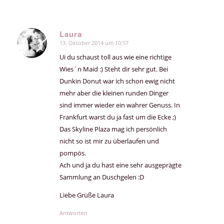
Laura
13. Oktober 2014 um 10:57
sagte:
Ui du schaust toll aus wie eine richtige
Wies´n Maid :) Steht dir sehr gut. Bei
Dunkin Donut war ich schon ewig nicht
mehr aber die kleinen runden Dinger
sind immer wieder ein wahrer Genuss. In
Frankfurt warst du ja fast um die Ecke ;)
Das Skyline Plaza mag ich persönlich
nicht so ist mir zu überlaufen und
pompös.
Ach und ja du hast eine sehr ausgeprägte
Sammlung an Duschgelen :D
Liebe Grüße Laura
Antworten