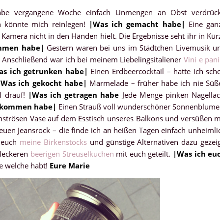
be vergangene Woche einfach Unmengen an Obst verdrück
h könnte mich reinlegen!
|
Was ich gemacht habe
|
Eine gan
amera nicht in den Händen hielt. Die Ergebnisse seht ihr in Kür
mmen habe
|
Gestern waren bei uns im Städtchen Livemusik u
Anschließend war ich bei meinem Liebelingsitaliener
Vini e pani
as ich getrunken habe
|
Einen Erdbeercocktail – hatte ich sch
|
Was ich gekocht habe
|
Marmelade – früher habe ich nie Süß
l drauf!
|
Was ich getragen habe
Jede Menge pinken Nagellac
bekommen habe
|
Einen Strauß voll wunderschöner Sonnenblume
 monströsen Vase auf dem Esstisch unseres Balkons und versüßen m
uen Jeansrock – die finde ich an heißen Tagen einfach unheimli
e euch
meine Birkenstocks
und günstige Alternativen dazu gezeig
 leckeren
beerigen Streuselkuchen
mit euch geteilt.
|
Was ich eu
de welche habt!
Eure Marie