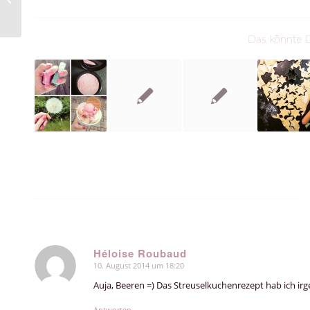
Streuselkuchen
Das könnte D
Héloise Roubaud
10. August 2014 um 18:20
sagte:
Auja, Beeren =) Das Streuselkuchenrezept hab ich ir
Antworten