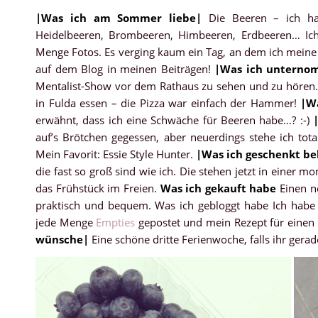
|Was ich am Sommer liebe
|
Die Beeren – ich ha
Heidelbeeren, Brombeeren, Himbeeren, Erdbeeren… Ic
Menge Fotos. Es verging kaum ein Tag, an dem ich meine K
auf dem Blog in meinen Beiträgen!
|
Was ich unterno
Mentalist-Show vor dem Rathaus zu sehen und zu hören. 
in Fulda essen – die Pizza war einfach der Hammer!
|
W
erwähnt, dass ich eine Schwäche für Beeren habe…? :-)
auf’s Brötchen gegessen, aber neuerdings stehe ich tota
Mein Favorit: Essie Style Hunter.
|
Was ich geschenkt 
die fast so groß sind wie ich. Die stehen jetzt in einer
das Frühstück im Freien.
Was ich gekauft habe
Einen ne
praktisch und bequem. Was ich gebloggt habe Ich hab
jede Menge
Empties
gepostet und mein Rezept für einen
wünsche
|
Eine schöne dritte Ferienwoche, falls ihr gera