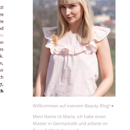
t!
ze
ze
nd
ni
on
es
k.
n,
ir
ch
t,
ch
Willkommen auf meinem Beauty Blog! ♥
Mein Name ist Marie, ich habe einen
Master in Germanistik und arbeite im