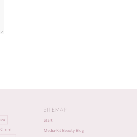
SITEMAP
lea
Start
Chanel
Media-Kit Beauty Blog