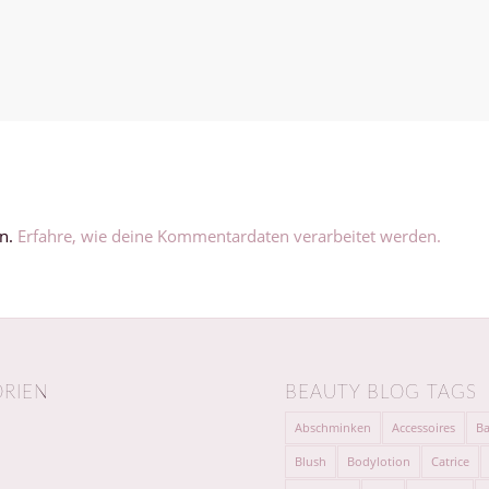
en.
Erfahre, wie deine Kommentardaten verarbeitet werden.
RIEN
BEAUTY BLOG TAGS
Abschminken
Accessoires
Ba
Blush
Bodylotion
Catrice