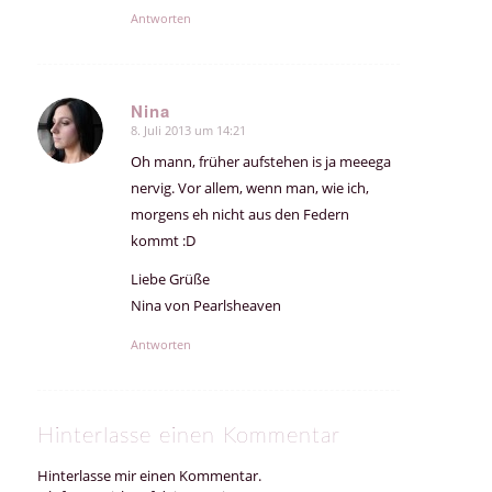
Antworten
Nina
8. Juli 2013 um 14:21
sagte:
Oh mann, früher aufstehen is ja meeega
nervig. Vor allem, wenn man, wie ich,
morgens eh nicht aus den Federn
kommt :D
Liebe Grüße
Nina von Pearlsheaven
Antworten
Hinterlasse einen Kommentar
Hinterlasse mir einen Kommentar.