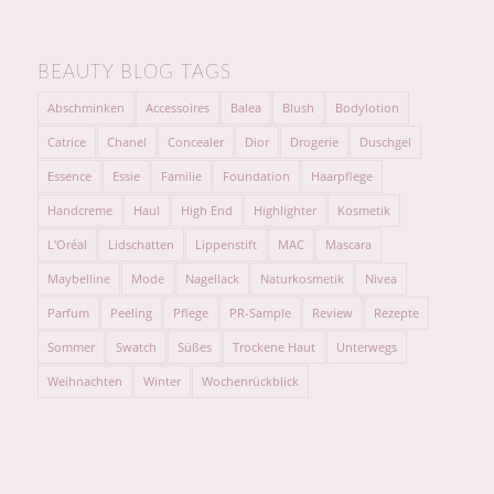
BEAUTY BLOG TAGS
Abschminken
Accessoires
Balea
Blush
Bodylotion
Catrice
Chanel
Concealer
Dior
Drogerie
Duschgel
Essence
Essie
Familie
Foundation
Haarpflege
Handcreme
Haul
High End
Highlighter
Kosmetik
L'Oréal
Lidschatten
Lippenstift
MAC
Mascara
Maybelline
Mode
Nagellack
Naturkosmetik
Nivea
Parfum
Peeling
Pflege
PR-Sample
Review
Rezepte
Sommer
Swatch
Süßes
Trockene Haut
Unterwegs
Weihnachten
Winter
Wochenrückblick