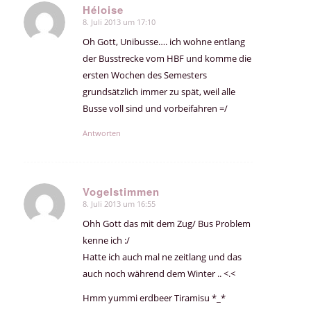
Héloise
8. Juli 2013 um 17:10
sagte:
Oh Gott, Unibusse…. ich wohne entlang
der Busstrecke vom HBF und komme die
ersten Wochen des Semesters
grundsätzlich immer zu spät, weil alle
Busse voll sind und vorbeifahren =/
Antworten
Vogelstimmen
8. Juli 2013 um 16:55
sagte:
Ohh Gott das mit dem Zug/ Bus Problem
kenne ich :/
Hatte ich auch mal ne zeitlang und das
auch noch während dem Winter .. <.<
Hmm yummi erdbeer Tiramisu *_*