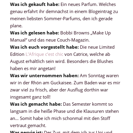
Was ich gekauft habe:
Ein neues Parfum. Welches
genau erfahrt ihr demnächst in einem Blogeintrag zu
meinen liebsten Sommer-Parfums, den ich gerade
plane.
Was ich gelesen habe:
Bobbi Browns „Make Up
Manual“ und das neue Couch-Magazin.
Was ich euch vorgestellt habe:
Die neue Limited
Edition
L’Afrique c’est chic
von Catrice, welche ab
August erhältlich sein wird. Besonders die Blushes
haben es mir angetan!
Was wir unternommen haben:
Am Sonntag waren
wir in der Rhön am Guckaisee. Zum Baden war es mir
zwar viel zu frisch, aber der Ausflug dorthin war
insgesamt ganz toll!
Was ich gemacht habe:
Das Semester kommt so
langsam in die heiße Phase und die Klausuren stehen
an… Somit habe ich mich schonmal mit den Stoff
vertraut gemacht.
Was nervig ist:
Der Zug, mit dem ich zur Uni und