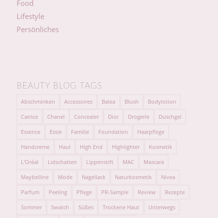
Food
Lifestyle
Persönliches
BEAUTY BLOG TAGS
Abschminken
Accessoires
Balea
Blush
Bodylotion
Catrice
Chanel
Concealer
Dior
Drogerie
Duschgel
Essence
Essie
Familie
Foundation
Haarpflege
Handcreme
Haul
High End
Highlighter
Kosmetik
L'Oréal
Lidschatten
Lippenstift
MAC
Mascara
Maybelline
Mode
Nagellack
Naturkosmetik
Nivea
Parfum
Peeling
Pflege
PR-Sample
Review
Rezepte
Sommer
Swatch
Süßes
Trockene Haut
Unterwegs