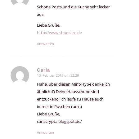
Schöne Posts und die Kuche seht lecker
aus
Liebe Grüße,
http://www.shoocare.de
Antworten
Carla
10. Februar 2013 um 22:29
sagte:
Haha, über diesen Mint-Hype denke ich
ähnlich :D Deine Hausschuhe sind
entzückend, ich laufe zu Hause auch
immer in Puschen rum :)
Liebe Grüße,
carlacrypta.blogspot.de/
Antworten