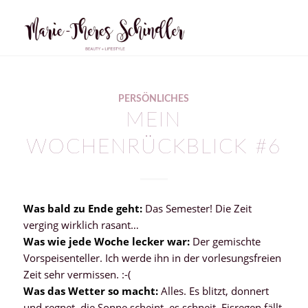
PERSÖNLICHES
MEIN
WOCHENRÜCKBLICK #6
Was bald zu Ende geht:
Das Semester! Die Zeit
verging wirklich rasant…
Was wie jede Woche lecker war:
Der gemischte
Vorspeisenteller. Ich werde ihn in der vorlesungsfreien
Zeit sehr vermissen. :-(
Was das Wetter so macht:
Alles. Es blitzt, donnert
und regnet, die Sonne scheint, es schneit, Eisregen fällt