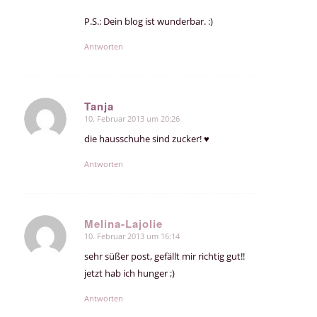
P.S.: Dein blog ist wunderbar. :)
Antworten
Tanja
10. Februar 2013 um 20:26
sagte:
die hausschuhe sind zucker! ♥
Antworten
Melina-Lajolie
10. Februar 2013 um 16:14
sagte:
sehr süßer post, gefällt mir richtig gut!!
jetzt hab ich hunger ;)
Antworten