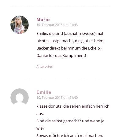
Marie
10. Februar 2013 um 21:43
sagte:
Emilie, die sind (ausnahmsweise) mal
nicht selbstgemacht, die gibt es beim
Bäcker direkt bei mir um die Ecke. ;-)
Danke für das Kompliment!
Antworten
Emilie
10. Februar 2013 um 21:40
sagte:
klasse donuts. die sehen einfach herrlich
aus.
Sind die selbst gemacht? und wenn ja
wie?
Sowas möchte ich auch mal machen.