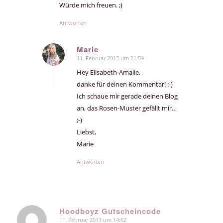
Würde mich freuen. ;)
Antworten
Marie
11. Februar 2013 um 21:59
sagte:
Hey Elisabeth-Amalie,
danke für deinen Kommentar! :-)
Ich schaue mir gerade deinen Blog
an, das Rosen-Muster gefällt mir…
;-)
Liebst,
Marie
Antworten
Hoodboyz Gutscheincode
11. Februar 2013 um 14:52
sagte: