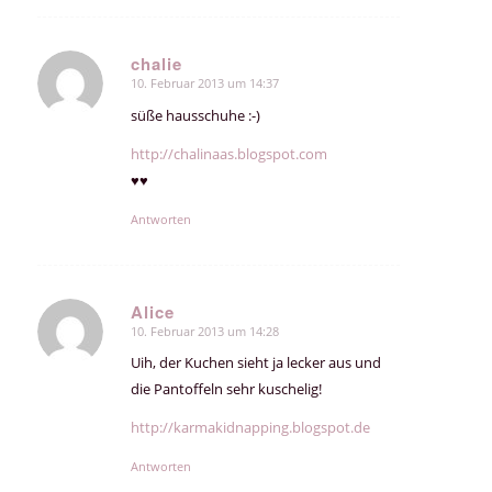
chalie
10. Februar 2013 um 14:37
sagte:
süße hausschuhe :-)
http://chalinaas.blogspot.com
♥♥
Antworten
Alice
10. Februar 2013 um 14:28
sagte:
Uih, der Kuchen sieht ja lecker aus und
die Pantoffeln sehr kuschelig!
http://karmakidnapping.blogspot.de
Antworten