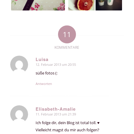
11
KOMMENTARE
Luisa
12. Februar 2013 um 20:55
sagte:
süße fotos (:
Antworten
Elisabeth-Amalie
11. Februar 2013 um 21:39
sagte:
Ich folge dir, dein Blog ist total toll. ♥
Vielleicht magst du mir auch folgen?