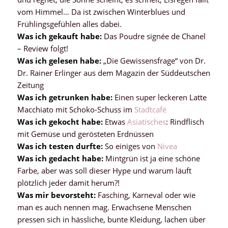
vom Himmel… Da ist zwischen Winterblues und
Frühlingsgefühlen alles dabei.
Was ich gekauft habe:
Das Poudre signée de Chanel
– Review folgt!
Was ich gelesen habe:
„Die Gewissensfrage“ von Dr.
Dr. Rainer Erlinger aus dem Magazin der Süddeutschen
Zeitung
Was ich getrunken habe:
Einen super leckeren Latte
Macchiato mit Schoko-Schuss im
Stadtcafé
Was ich gekocht habe:
Etwas
Asiatisches
: Rindflisch
mit Gemüse und gerösteten Erdnüssen
Was ich testen durfte:
So einiges von
Nivea
Was ich gedacht habe:
Mintgrün ist ja eine schöne
Farbe, aber was soll dieser Hype und warum läuft
plötzlich jeder damit herum?!
Was mir bevorsteht:
Fasching, Karneval oder wie
man es auch nennen mag. Erwachsene Menschen
pressen sich in hässliche, bunte Kleidung, lachen über