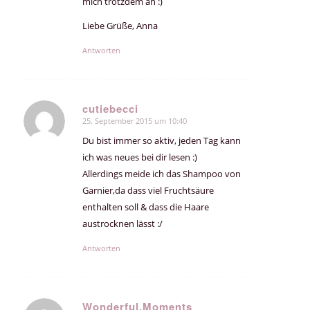
mich trotzdem an :)
Liebe Grüße, Anna
Antworten
cutiebecci
25. September 2015 um 10:40
sagte:
Du bist immer so aktiv, jeden Tag kann
ich was neues bei dir lesen :)
Allerdings meide ich das Shampoo von
Garnier,da dass viel Fruchtsäure
enthalten soll & dass die Haare
austrocknen lässt :/
Antworten
Wonderful.Moments