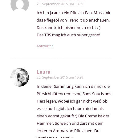
25. September 2015 um 10:39
sagte:
Ich bin ja auch ein Pfirsich-Fan. Muss mir
das Pflegeöl von Trend it up anschauen.
Das kannte ich bisher noch nicht :-)
Das TBS mag ich auch super gerne!
Antworten
Laura
25. September 2015 um 10:28
sagte:
In deiner Sammlung kann ich dir nur die
Pfirsichblütencreme von Sans Soucis ans
Herz legen, wobei ich gar nicht weiß ob
es sie noch gibt. Ich habe mir damals
einen Vorrat gekauft :) Die Creme ist der
Hammer. So weich und zart mit dem
leckeren Aroma von Pfirsichen. Du
würdest sie lieben :)