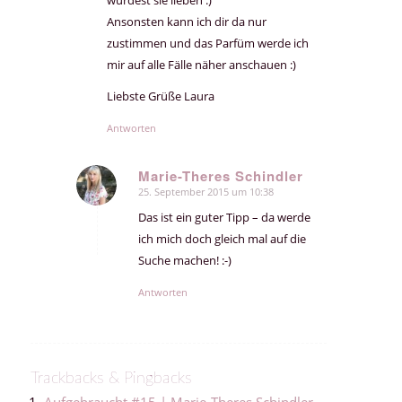
Ansonsten kann ich dir da nur
zustimmen und das Parfüm werde ich
mir auf alle Fälle näher anschauen :)
Liebste Grüße Laura
Antworten
Marie-Theres Schindler
25. September 2015 um 10:38
sagte:
Das ist ein guter Tipp – da werde
ich mich doch gleich mal auf die
Suche machen! :-)
Antworten
Trackbacks & Pingbacks
Aufgebraucht #15 | Marie-Theres Schindler -