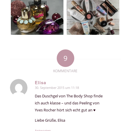
9
KOMMENTARE
Elisa
30. September 2015 um 11:18
sagte:
Das Duschgel von The Body Shop finde
ich auch klasse – und das Peeling von
Yves Rocher hört sich echt gut an ♥
Liebe Grüße, Elisa
Antworten