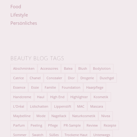
Food
Lifestyle
Persönliches
BEAUTY BLOG TAGS
Abschminken
Accessoires
Balea
Blush
Bodylotion
Catrice
Chanel
Concealer
Dior
Drogerie
Duschgel
Essence
Essie
Familie
Foundation
Haarpflege
Handcreme
Haul
High End
Highlighter
Kosmetik
L'Oréal
Lidschatten
Lippenstift
MAC
Mascara
Maybelline
Mode
Nagellack
Naturkosmetik
Nivea
Parfum
Peeling
Pflege
PR-Sample
Review
Rezepte
Sommer
Swatch
Süßes
Trockene Haut
Unterwegs