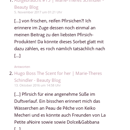
Beauty Blog
5. November 2017 um 01:21 Uhr
[…] von frischen, reifen Pfirsichen?! Ich
erinnere im Zuge dessen noch einmal an
meinen Beitrag zu den liebsten Pfirsich-
Produkten! Da könnte dieses Sorbet glatt mit
dazu zählen, es roch nämlich tatsächlich nach
[…]
Antworten
Hugo Boss The Scent for her | Marie-Theres
Schindler - Beauty Blog
13. Oktober 2016 um 14:58 Uhr
[…] Pfirsich für eine angenehme Süße im
Duftverlauf. Ein bisschen erinnert mich das
Wässerchen an Peau de Pêche von Keiko
Mecheri und es könnte auch Freunden von La
Petite aNoire sowie sowie Dolce&Gabbana
[…]