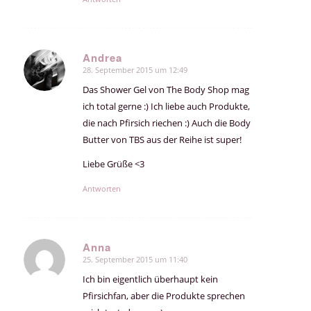
Andrea
28. September 2015 um 12:49
sagte:
Das Shower Gel von The Body Shop mag
ich total gerne :) Ich liebe auch Produkte,
die nach Pfirsich riechen :) Auch die Body
Butter von TBS aus der Reihe ist super!
Liebe Grüße <3
Antworten
Anna
25. September 2015 um 11:40
sagte:
Ich bin eigentlich überhaupt kein
Pfirsichfan, aber die Produkte sprechen