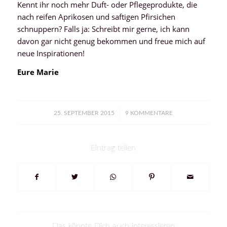
Kennt ihr noch mehr Duft- oder Pflegeprodukte, die
nach reifen Aprikosen und saftigen Pfirsichen
schnuppern? Falls ja: Schreibt mir gerne, ich kann
davon gar nicht genug bekommen und freue mich auf
neue Inspirationen!
Eure Marie
/
25. SEPTEMBER 2015
9 KOMMENTARE
Eintrag teilen
Das könnte Dich auch interessieren