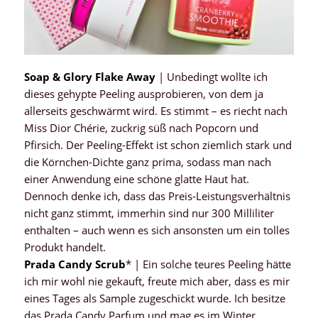
Soap & Glory Flake Away
| Unbedingt wollte ich
dieses gehypte Peeling ausprobieren, von dem ja
allerseits geschwärmt wird. Es stimmt – es riecht nach
Miss Dior Chérie, zuckrig süß nach Popcorn und
Pfirsich. Der Peeling-Effekt ist schon ziemlich stark und
die Körnchen-Dichte ganz prima, sodass man nach
einer Anwendung eine schöne glatte Haut hat.
Dennoch denke ich, dass das Preis-Leistungsverhältnis
nicht ganz stimmt, immerhin sind nur 300 Milliliter
enthalten – auch wenn es sich ansonsten um ein tolles
Produkt handelt.
Prada Candy Scrub
* | Ein solche teures Peeling hätte
ich mir wohl nie gekauft, freute mich aber, dass es mir
eines Tages als Sample zugeschickt wurde. Ich besitze
das Prada Candy Parfum und mag es im Winter