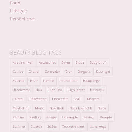
Food
Lifestyle
Persönliches
BEAUTY BLOG TAGS
Abschminken
Accessoires
Balea
Blush
Bodylotion
Catrice
Chanel
Concealer
Dior
Drogerie
Duschgel
Essence
Essie
Familie
Foundation
Haarpflege
Handcreme
Haul
High End
Highlighter
Kosmetik
L'Oréal
Lidschatten
Lippenstift
MAC
Mascara
Maybelline
Mode
Nagellack
Naturkosmetik
Nivea
Parfum
Peeling
Pflege
PR-Sample
Review
Rezepte
Sommer
Swatch
Süßes
Trockene Haut
Unterwegs