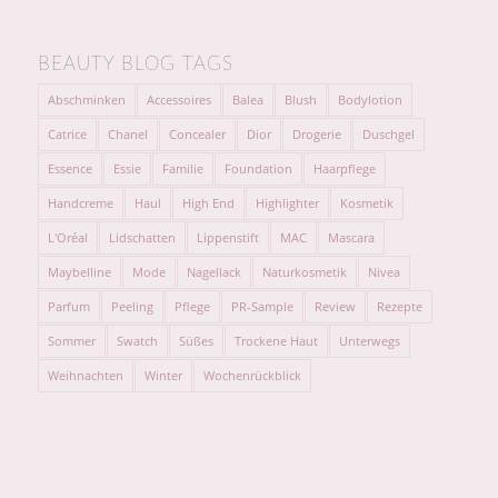
BEAUTY BLOG TAGS
Abschminken
Accessoires
Balea
Blush
Bodylotion
Catrice
Chanel
Concealer
Dior
Drogerie
Duschgel
Essence
Essie
Familie
Foundation
Haarpflege
Handcreme
Haul
High End
Highlighter
Kosmetik
L'Oréal
Lidschatten
Lippenstift
MAC
Mascara
Maybelline
Mode
Nagellack
Naturkosmetik
Nivea
Parfum
Peeling
Pflege
PR-Sample
Review
Rezepte
Sommer
Swatch
Süßes
Trockene Haut
Unterwegs
Weihnachten
Winter
Wochenrückblick