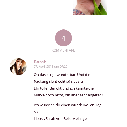
4
KOMMENTARE
Sarah
27. April 2015 um 07:29
sagte:
Oh das klingt wunderbar! Und die
Packung sieht echt süß aus! :)
EIn toller Bericht und ich kannte die
Marke noch nicht, bin aber sehr angetan!
Ich wünsche dir einen wundervollen Tag
<3
Liebst, Sarah von Belle Mélange