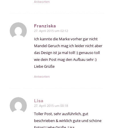
Antworten
Franziska
27. April 2015 um 02:12
sagte:
Ich kannte die Marke vorher gar nicht
Mandel Geruch mag ich leider nicht aber
das Design ist ja mal toll! :) genauso toll
wie dein Post mag den Aufbau sehr :)
Liebe Grüße
Antworten
Lisa
27. April 2015 um 00:18
sagte:
Toller Post, sehr ausführlich, gut
beschrieben & wirklich gute und schöne
Fotos! Liebe Grüße, Lisa