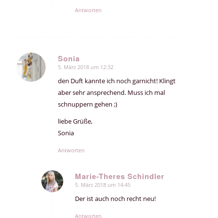
Antworten
Sonia
5. März 2018 um 12:32
sagte:
den Duft kannte ich noch garnicht! Klingt
aber sehr ansprechend. Muss ich mal
schnuppern gehen ;)
liebe Grüße,
Sonia
Antworten
Marie-Theres Schindler
5. März 2018 um 14:45
sagte:
Der ist auch noch recht neu!
Antworten