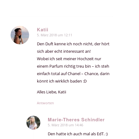
Katii
5. März 2018 um 12:11
sagte:
Den Duft kenne ich noch nicht, der hört
sich aber echt interessant an!
Wobei ich seit meiner Hochzeit nur
einem Parfum richtig treu bin – ich steh
einfach total auf Chanel – Chance, darin
könnt ich wirklich baden :D
Alles Liebe, Katii
Antworten
Marie-Theres Schindler
5. März 2018 um 14:46
sagte:
Den hatte ich auch mal als EdT. :)