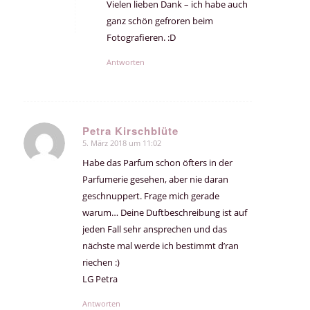
Vielen lieben Dank – ich habe auch
ganz schön gefroren beim
Fotografieren. :D
Antworten
Petra Kirschblüte
5. März 2018 um 11:02
sagte:
Habe das Parfum schon öfters in der
Parfumerie gesehen, aber nie daran
geschnuppert. Frage mich gerade
warum… Deine Duftbeschreibung ist auf
jeden Fall sehr ansprechen und das
nächste mal werde ich bestimmt d’ran
riechen :)
LG Petra
Antworten