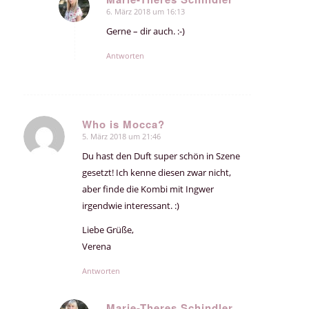
6. März 2018 um 16:13
sagte:
Gerne – dir auch. :-)
Antworten
Who is Mocca?
5. März 2018 um 21:46
sagte:
Du hast den Duft super schön in Szene
gesetzt! Ich kenne diesen zwar nicht,
aber finde die Kombi mit Ingwer
irgendwie interessant. :)
Liebe Grüße,
Verena
Antworten
Marie-Theres Schindler