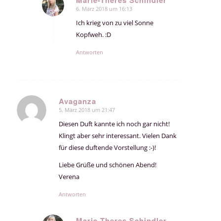
6. März 2018 um 16:13
sagte:
Ich krieg von zu viel Sonne
Kopfweh. :D
Antworten
Avaganza
5. März 2018 um 21:47
sagte:
Diesen Duft kannte ich noch gar nicht!
Klingt aber sehr interessant. Vielen Dank
für diese duftende Vorstellung :-)!
Liebe Grüße und schönen Abend!
Verena
Antworten
Marie-Theres Schindler