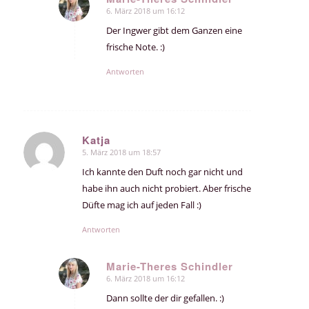
6. März 2018 um 16:12
sagte:
Der Ingwer gibt dem Ganzen eine
frische Note. :)
Antworten
Katja
5. März 2018 um 18:57
sagte:
Ich kannte den Duft noch gar nicht und
habe ihn auch nicht probiert. Aber frische
Düfte mag ich auf jeden Fall :)
Antworten
Marie-Theres Schindler
6. März 2018 um 16:12
sagte:
Dann sollte der dir gefallen. :)