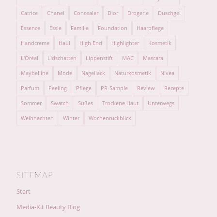
Catrice
Chanel
Concealer
Dior
Drogerie
Duschgel
Essence
Essie
Familie
Foundation
Haarpflege
Handcreme
Haul
High End
Highlighter
Kosmetik
L'Oréal
Lidschatten
Lippenstift
MAC
Mascara
Maybelline
Mode
Nagellack
Naturkosmetik
Nivea
Parfum
Peeling
Pflege
PR-Sample
Review
Rezepte
Sommer
Swatch
Süßes
Trockene Haut
Unterwegs
Weihnachten
Winter
Wochenrückblick
SITEMAP
Start
Media-Kit Beauty Blog