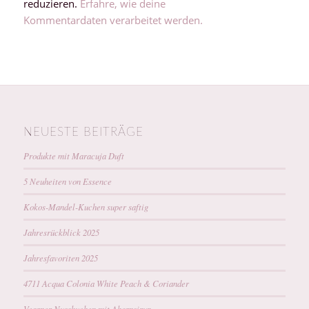
reduzieren.
Erfahre, wie deine
Kommentardaten verarbeitet werden.
NEUESTE BEITRÄGE
Produkte mit Maracuja Duft
5 Neuheiten von Essence
Kokos-Mandel-Kuchen super saftig
Jahresrückblick 2025
Jahresfavoriten 2025
4711 Acqua Colonia White Peach & Coriander
Veganer Nusskuchen mit Ahornsirup