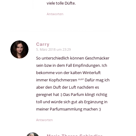
viele tolle Düfte.
Antworten
Carry
5. März 2018 um 23:29
sagte:
So unterschiedlich können Geschmäcker
sein bzw in dem Fall Empfindungen. Ich
bekomme von der kalten Winterluft
immer Kopfschmerzen ^^“ Dafür mag ich
aber den Duft der Luft nachdem es
geregnet hat :) Das Parfum klingt richtig
toll und würde sich gut als Ergänzung in
meiner Parfumsammlung machen :)
Antworten
Marie-Theres Schindler