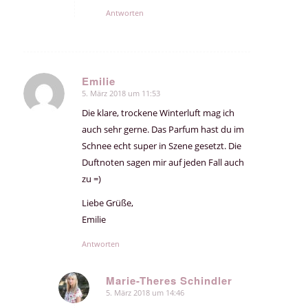
Antworten
Emilie
5. März 2018 um 11:53
sagte:
Die klare, trockene Winterluft mag ich
auch sehr gerne. Das Parfum hast du im
Schnee echt super in Szene gesetzt. Die
Duftnoten sagen mir auf jeden Fall auch
zu =)
Liebe Grüße,
Emilie
Antworten
Marie-Theres Schindler
5. März 2018 um 14:46
sagte: