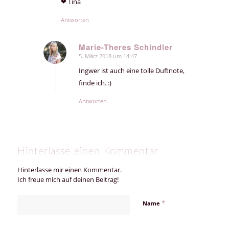
❤ Tina
Antworten
Marie-Theres Schindler
5. März 2018 um 14:47
sagte:
Ingwer ist auch eine tolle Duftnote,
finde ich. :)
Antworten
Hinterlasse einen Kommentar
Hinterlasse mir einen Kommentar.
Ich freue mich auf deinen Beitrag!
*
Name