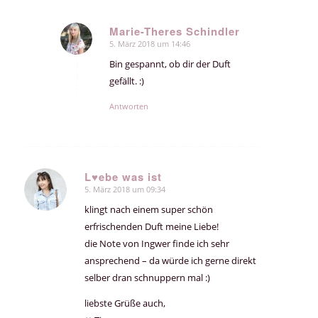
Marie-Theres Schindler
5. März 2018 um 14:46
sagte:
Bin gespannt, ob dir der Duft
gefällt. :)
Antworten
L♥ebe was ist
5. März 2018 um 09:34
sagte:
klingt nach einem super schön
erfrischenden Duft meine Liebe!
die Note von Ingwer finde ich sehr
ansprechend – da würde ich gerne direkt
selber dran schnuppern mal :)
liebste Grüße auch,