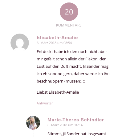
20
KOMMENTARE
Elisabeth-Amalie
6. März 2018 um 08:54
sagte:
Entdeckt habe ich den noch nicht aber
mir gefällt schon allein der Flakon, der
Lust auf den Duft macht. Jil Sander mag
ich eh sooooo gern, daher werde ich ihn
beschnuppern (müssen). :)
Liebst Elisabeth-Amalie
Antworten
Marie-Theres Schindler
6. März 2018 um 16:14
sagte:
Stimmt, Jil Sander hat insgesamt