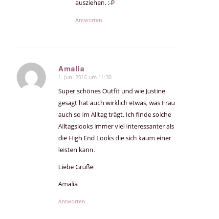
ausziehen. :-P
Antworten
Amalia
1. Juni 2016 um 11:30
sagte:
Super schönes Outfit und wie Justine
gesagt hat auch wirklich etwas, was Frau
auch so im Alltag trägt. Ich finde solche
Alltagslooks immer viel interessanter als
die High End Looks die sich kaum einer
leisten kann.
Liebe Grüße
Amalia
Antworten