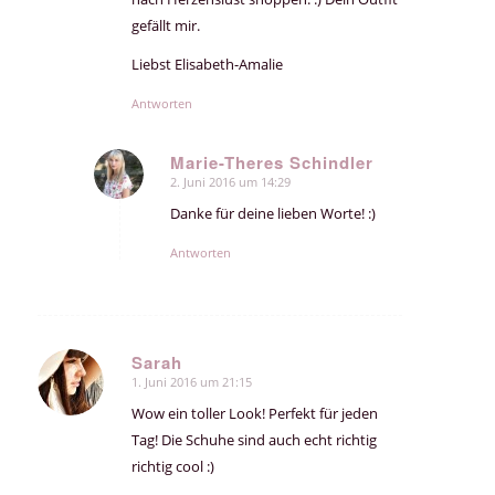
gefällt mir.
Liebst Elisabeth-Amalie
Antworten
Marie-Theres Schindler
2. Juni 2016 um 14:29
sagte:
Danke für deine lieben Worte! :)
Antworten
Sarah
1. Juni 2016 um 21:15
sagte:
Wow ein toller Look! Perfekt für jeden
Tag! Die Schuhe sind auch echt richtig
richtig cool :)