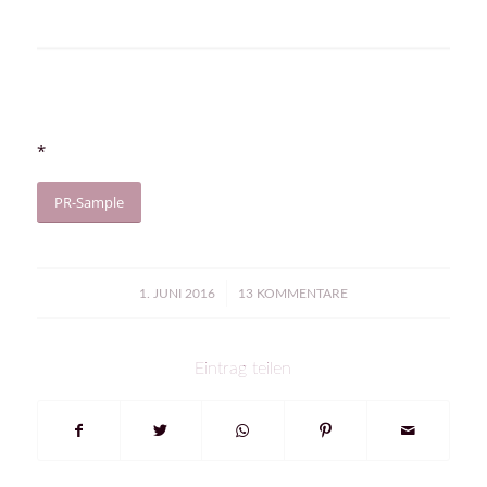
*
PR-Sample
/
1. JUNI 2016
13 KOMMENTARE
Eintrag teilen