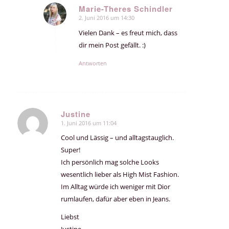
Marie-Theres Schindler
2. Juni 2016 um 14:30
sagte:
Vielen Dank – es freut mich, dass
dir mein Post gefällt. :)
Antworten
Justine
1. Juni 2016 um 11:04
sagte:
Cool und Lässig – und alltagstauglich.
Super!
Ich persönlich mag solche Looks
wesentlich lieber als High Mist Fashion.
Im Alltag würde ich weniger mit Dior
rumlaufen, dafür aber eben in Jeans.
Liebst
Justine