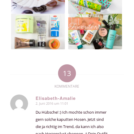
13
KOMMENTARE
Elisabeth-Amalie
2. Juni 2016 um 11:01
sagte:
Du Hübsche! :) Ich mochte schon immer
gern solche kaputten Hosen. Jetzt sind
die ja richtig im Trend, da kann ich also
nach Herzenslust shoppen. :) Dein Outfit