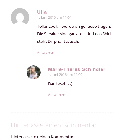
Ulla
1. Juni 2016 um 11:04
sagte:
Toller Look – würde ich genauso tragen.
Die Sneaker sind ganz toll! Und das Shirt
steht Dir phantastisch.
Antworten
Marie-Theres Schindler
1. Juni 2016 um 11:09
sagte:
Dankesehr. :)
Antworten
Hinterlasse einen Kommentar
Hinterlasse mir einen Kommentar.