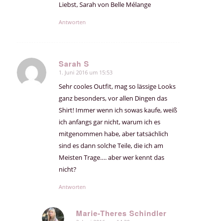
Liebst, Sarah von Belle Mélange
Antworten
Sarah S
1. Juni 2016 um 15:53
sagte:
Sehr cooles Outfit, mag so lässige Looks
ganz besonders, vor allen Dingen das
Shirt! Immer wenn ich sowas kaufe, weiß
ich anfangs gar nicht, warum ich es
mitgenommen habe, aber tatsächlich
sind es dann solche Teile, die ich am
Meisten Trage…. aber wer kennt das
nicht?
Antworten
Marie-Theres Schindler