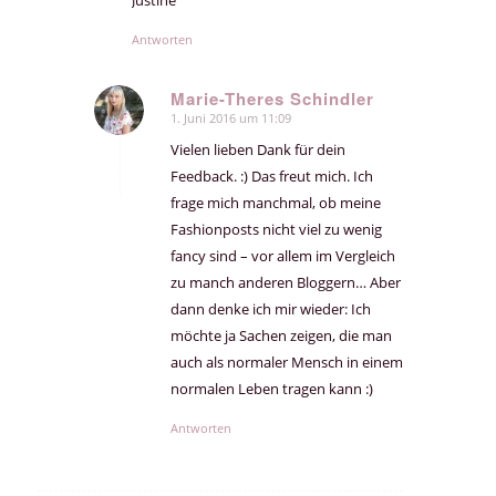
Antworten
Marie-Theres Schindler
1. Juni 2016 um 11:09
sagte:
Vielen lieben Dank für dein
Feedback. :) Das freut mich. Ich
frage mich manchmal, ob meine
Fashionposts nicht viel zu wenig
fancy sind – vor allem im Vergleich
zu manch anderen Bloggern… Aber
dann denke ich mir wieder: Ich
möchte ja Sachen zeigen, die man
auch als normaler Mensch in einem
normalen Leben tragen kann :)
Antworten