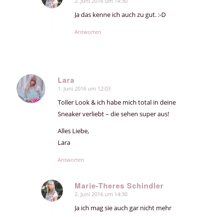
2. Juni 2016 um 14:30
sagte:
Ja das kenne ich auch zu gut. :-D
Antworten
Lara
1. Juni 2016 um 12:03
sagte:
Toller Look & ich habe mich total in deine
Sneaker verliebt – die sehen super aus!
Alles Liebe,
Lara
Antworten
Marie-Theres Schindler
2. Juni 2016 um 14:30
sagte:
Ja ich mag sie auch gar nicht mehr