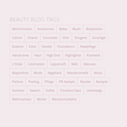
BEAUTY BLOG TAGS
Abschminken
Accessoires
Balea
Blush
Bodylotion
Catrice
Chanel
Concealer
Dior
Drogerie
Duschgel
Essence
Essie
Familie
Foundation
Haarpflege
Handcreme
Haul
High End
Highlighter
Kosmetik
L'Oréal
Lidschatten
Lippenstift
MAC
Mascara
Maybelline
Mode
Nagellack
Naturkosmetik
Nivea
Parfum
Peeling
Pflege
PR-Sample
Review
Rezepte
Sommer
Swatch
Süßes
Trockene Haut
Unterwegs
Weihnachten
Winter
Wochenrückblick