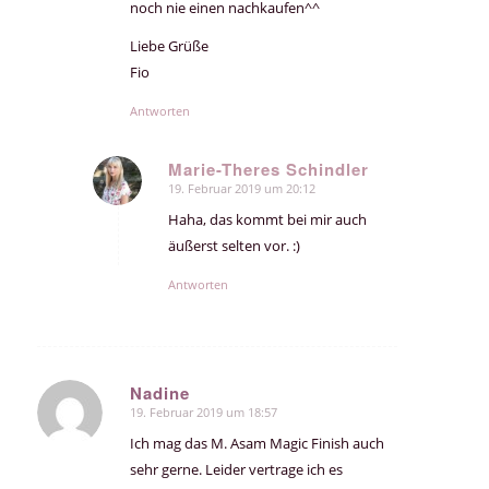
noch nie einen nachkaufen^^
Liebe Grüße
Fio
Antworten
Marie-Theres Schindler
19. Februar 2019 um 20:12
sagte:
Haha, das kommt bei mir auch
äußerst selten vor. :)
Antworten
Nadine
19. Februar 2019 um 18:57
sagte:
Ich mag das M. Asam Magic Finish auch
sehr gerne. Leider vertrage ich es