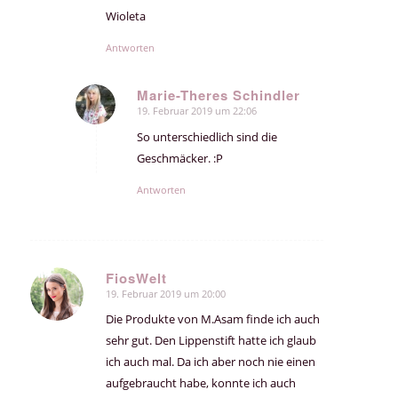
Wioleta
Antworten
Marie-Theres Schindler
19. Februar 2019 um 22:06
sagte:
So unterschiedlich sind die
Geschmäcker. :P
Antworten
FiosWelt
19. Februar 2019 um 20:00
sagte:
Die Produkte von M.Asam finde ich auch
sehr gut. Den Lippenstift hatte ich glaub
ich auch mal. Da ich aber noch nie einen
aufgebraucht habe, konnte ich auch