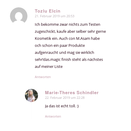
Tozlu Elcin
21. Februar 2019 um 20:53
sagte:
Ich bekomme zwar nichts zum Testen
zugeschickt, kaufe aber selber sehr gerne
Kosmetik ein. Auch con M.Asam habe
och schon ein paar Produkte
aufgenraucht und mag sie wirklich
sehr!das.magic finish steht als nächstes
auf meiner Liste
Antworten
Marie-Theres Schindler
22. Februar 2019 um 22:28
sagte:
Ja das ist echt toll. :)
Antworten