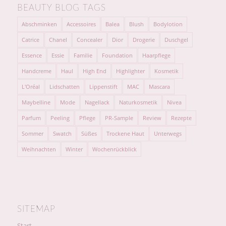
BEAUTY BLOG TAGS
Abschminken
Accessoires
Balea
Blush
Bodylotion
Catrice
Chanel
Concealer
Dior
Drogerie
Duschgel
Essence
Essie
Familie
Foundation
Haarpflege
Handcreme
Haul
High End
Highlighter
Kosmetik
L'Oréal
Lidschatten
Lippenstift
MAC
Mascara
Maybelline
Mode
Nagellack
Naturkosmetik
Nivea
Parfum
Peeling
Pflege
PR-Sample
Review
Rezepte
Sommer
Swatch
Süßes
Trockene Haut
Unterwegs
Weihnachten
Winter
Wochenrückblick
SITEMAP
Start