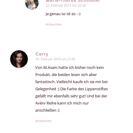
Marie-Theres Schindler
22. Februar 2019 um 22:28
sagte:
Ja genau so ist es. :-)
Antworten
Carry
19. Februar 2019 um 21:05
sagte:
Von M.Asam hatte ich bisher noch kein
Produkt, die beiden lesen sich aber
fantastisch. Vielleicht kaufe ich sie mir bei
Gelegenheit :) Die Farbe des Lippenstiftes
gefällt mir ebenfalls sehr gut! Und bei der
Avènr Reihe kann ich mich nur
anschließen :)
Antworten