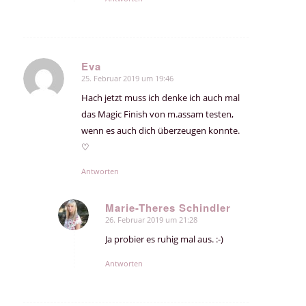
Eva
25. Februar 2019 um 19:46
sagte:
Hach jetzt muss ich denke ich auch mal
das Magic Finish von m.assam testen,
wenn es auch dich überzeugen konnte.
♡
Antworten
Marie-Theres Schindler
26. Februar 2019 um 21:28
sagte:
Ja probier es ruhig mal aus. :-)
Antworten