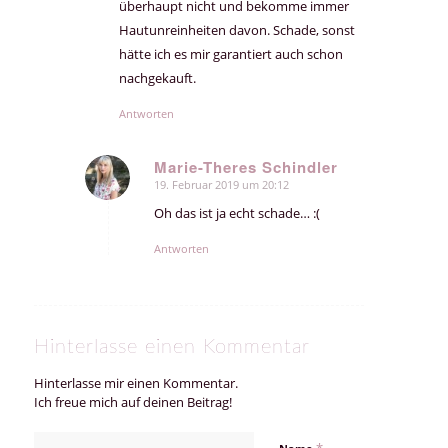
überhaupt nicht und bekomme immer
Hautunreinheiten davon. Schade, sonst
hätte ich es mir garantiert auch schon
nachgekauft.
Antworten
Marie-Theres Schindler
19. Februar 2019 um 20:12
sagte:
Oh das ist ja echt schade… :(
Antworten
Hinterlasse einen Kommentar
Hinterlasse mir einen Kommentar.
Ich freue mich auf deinen Beitrag!
*