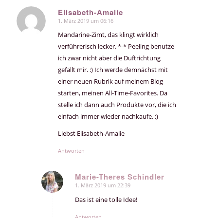
Elisabeth-Amalie
1. März 2019 um 06:16
sagte:
Mandarine-Zimt, das klingt wirklich
verführerisch lecker. *-* Peeling benutze
ich zwar nicht aber die Duftrichtung
gefällt mir. :) Ich werde demnächst mit
einer neuen Rubrik auf meinem Blog
starten, meinen All-Time-Favorites. Da
stelle ich dann auch Produkte vor, die ich
einfach immer wieder nachkaufe. :)
Liebst Elisabeth-Amalie
Antworten
Marie-Theres Schindler
1. März 2019 um 22:39
sagte:
Das ist eine tolle Idee!
Antworten