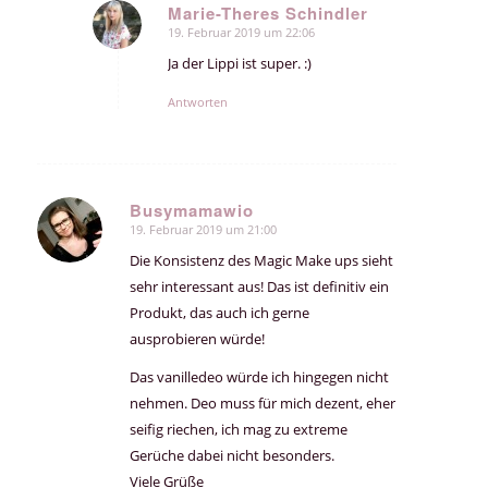
Marie-Theres Schindler
19. Februar 2019 um 22:06
sagte:
Ja der Lippi ist super. :)
Antworten
Busymamawio
19. Februar 2019 um 21:00
sagte:
Die Konsistenz des Magic Make ups sieht
sehr interessant aus! Das ist definitiv ein
Produkt, das auch ich gerne
ausprobieren würde!
Das vanilledeo würde ich hingegen nicht
nehmen. Deo muss für mich dezent, eher
seifig riechen, ich mag zu extreme
Gerüche dabei nicht besonders.
Viele Grüße