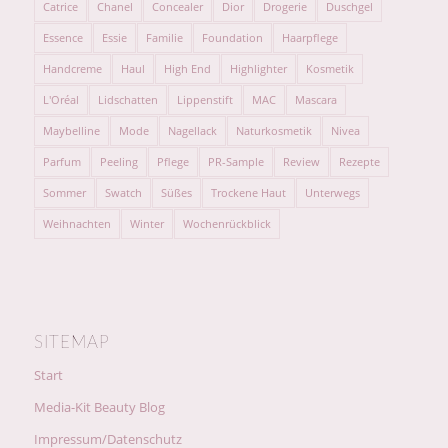
Catrice
Chanel
Concealer
Dior
Drogerie
Duschgel
Essence
Essie
Familie
Foundation
Haarpflege
Handcreme
Haul
High End
Highlighter
Kosmetik
L'Oréal
Lidschatten
Lippenstift
MAC
Mascara
Maybelline
Mode
Nagellack
Naturkosmetik
Nivea
Parfum
Peeling
Pflege
PR-Sample
Review
Rezepte
Sommer
Swatch
Süßes
Trockene Haut
Unterwegs
Weihnachten
Winter
Wochenrückblick
SITEMAP
Start
Media-Kit Beauty Blog
Impressum/Datenschutz