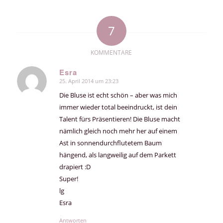
7
KOMMENTARE
Esra
25. April 2014 um 23:23
sagte:
Die Bluse ist echt schön – aber was mich
immer wieder total beeindruckt, ist dein
Talent fürs Präsentieren! Die Bluse macht
nämlich gleich noch mehr her auf einem
Ast in sonnendurchflutetem Baum
hängend, als langweilig auf dem Parkett
drapiert :D
Super!
lg
Esra
Antworten