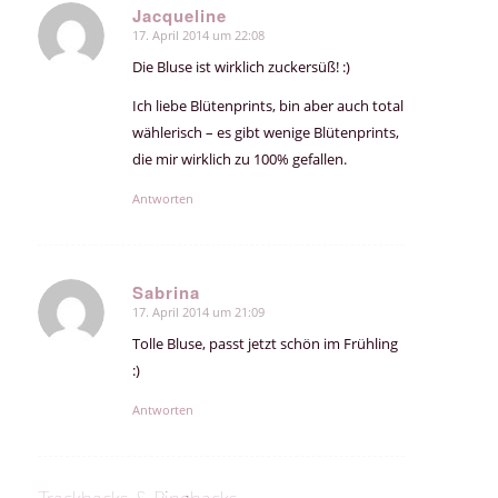
Jacqueline
17. April 2014 um 22:08
sagte:
Die Bluse ist wirklich zuckersüß! :)
Ich liebe Blütenprints, bin aber auch total
wählerisch – es gibt wenige Blütenprints,
die mir wirklich zu 100% gefallen.
Antworten
Sabrina
17. April 2014 um 21:09
sagte:
Tolle Bluse, passt jetzt schön im Frühling
:)
Antworten