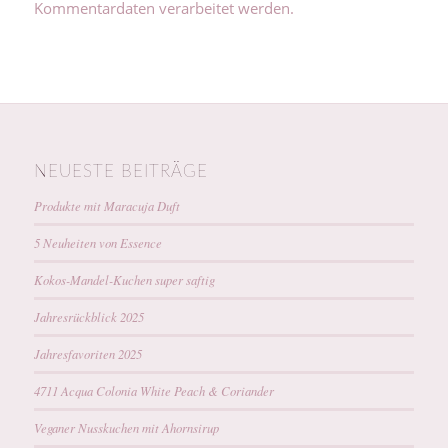
Kommentardaten verarbeitet werden.
NEUESTE BEITRÄGE
Produkte mit Maracuja Duft
5 Neuheiten von Essence
Kokos-Mandel-Kuchen super saftig
Jahresrückblick 2025
Jahresfavoriten 2025
4711 Acqua Colonia White Peach & Coriander
Veganer Nusskuchen mit Ahornsirup