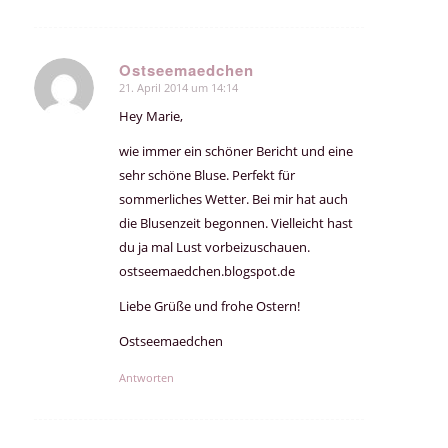
Ostseemaedchen
21. April 2014 um 14:14
sagte:
Hey Marie,
wie immer ein schöner Bericht und eine
sehr schöne Bluse. Perfekt für
sommerliches Wetter. Bei mir hat auch
die Blusenzeit begonnen. Vielleicht hast
du ja mal Lust vorbeizuschauen.
ostseemaedchen.blogspot.de
Liebe Grüße und frohe Ostern!
Ostseemaedchen
Antworten