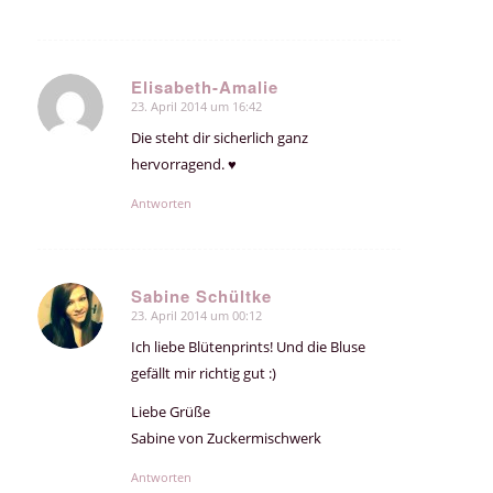
Elisabeth-Amalie
23. April 2014 um 16:42
sagte:
Die steht dir sicherlich ganz
hervorragend. ♥
Antworten
Sabine Schültke
23. April 2014 um 00:12
sagte:
Ich liebe Blütenprints! Und die Bluse
gefällt mir richtig gut :)
Liebe Grüße
Sabine von Zuckermischwerk
Antworten