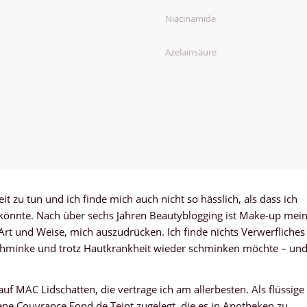
Niacinamide
Azelainsäure
it zu tun und ich finde mich auch nicht so hässlich, als dass ich
 könnte. Nach über sechs Jahren Beautyblogging ist Make-up mei
t und Weise, mich auszudrücken. Ich finde nichts Verwerfliches
schminke und trotz Hautkrankheit wieder schminken möchte – un
uf MAC Lidschatten, die vertrage ich am allerbesten. Als flüssige
ène Couvrance Fond de Teint zugelegt, die es in Apotheken zu