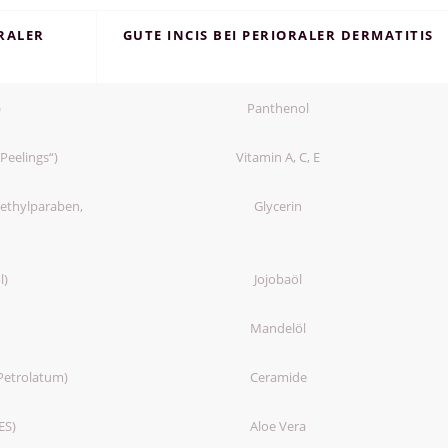
ORALER
GUTE INCIS BEI PERIORALER DERMATITIS
)
Panthenol
Peelings“)
Vitamin A, C, E
Methylparaben,
Glycerin
l)
Jojobaöl
Mandelöl
Petrolatum)
Ceramide
ES)
Aloe Vera