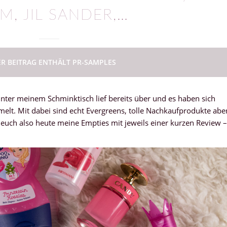
M, JIL SANDER,…
ER BEITRAG ENTHÄLT PR-SAMPLES
unter meinem Schminktisch lief bereits über und es haben sich
elt. Mit dabei sind echt Evergreens, tolle Nachkaufprodukte abe
e euch also heute meine Empties mit jeweils einer kurzen Review –