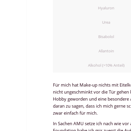
Hyaluron
Urea
Bisabolol
Allantoin
Alkohol (>10% Anteil)
Für mich hat Make-up nichts mit Eitelke
nicht ungeschminkt vor die Tür gehen
Hobby geworden und eine besondere Ar
daran zu sagen, dass ich mich gerne 
zwar einfach für mich.
In Sachen AMU setze ich nach wie vor a
Foundation habe ich mir zuerst die Av