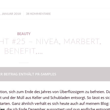
/
. JANUAR 2018
38 KOMMENTARE
BEAUTY
T #25 – NIVEA, MARBERT,
BENEFIT,…
ER BEITRAG ENTHÄLT PR-SAMPLES
dition, sich zum Ende des Jahres von Überflüssigem zu befreien. D
und der Müll aus Keller und Schubladen entsorgt. So lässt es si
tarten. Ganz ähnlich verhält es sich heute auch auf meinem Blog:
ies
, die ich Ende Dezember aussortiert und nun endliche entsorgt