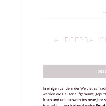
15
AUFGEBRAUCH
DIES
In einigen Ländern der Welt ist es Tra
werden die Häuser aufgeräumt, geputzt 
frisch und unbeschwert ins neue Jahr s
Hier seht ihr noch einmal meine
Empt