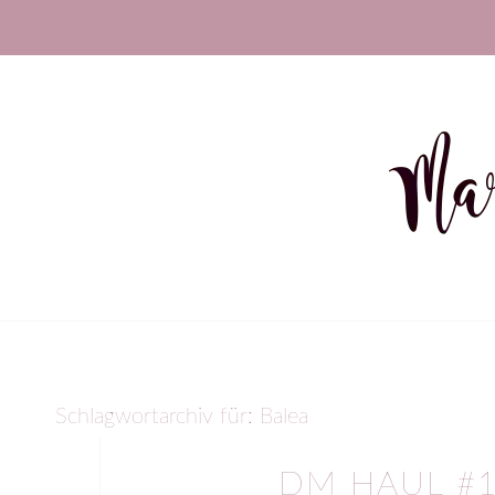
Schlagwortarchiv für:
Balea
DM HAUL #1