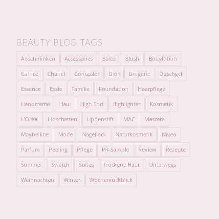
BEAUTY BLOG TAGS
Abschminken
Accessoires
Balea
Blush
Bodylotion
Catrice
Chanel
Concealer
Dior
Drogerie
Duschgel
Essence
Essie
Familie
Foundation
Haarpflege
Handcreme
Haul
High End
Highlighter
Kosmetik
L'Oréal
Lidschatten
Lippenstift
MAC
Mascara
Maybelline
Mode
Nagellack
Naturkosmetik
Nivea
Parfum
Peeling
Pflege
PR-Sample
Review
Rezepte
Sommer
Swatch
Süßes
Trockene Haut
Unterwegs
Weihnachten
Winter
Wochenrückblick