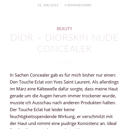
/
31. MAI 2013
9 KOMMENTARE
BEAUTY
DIOR – DIORSKIN NUDE
CONCEALER
In Sachen Concealer gab es für mich bisher nur einen:
Den Touche Eclat von Yves Saint Laurent. Als allerdings
im März eine Kältewelle dafür sorgte, dass meine Haut
gerade um die Augen herum immer trockener wurde,
musste ich Ausschau nach anderen Produkten halten.
Der Touche Eclat hat leider keine
feuchtigkeitsspendende Wirkung, er verschmilzt mit
der Haut und nimmt eine pudrige Konsistenz an. Ideal