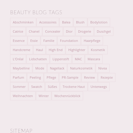
BEAUTY BLOG TAGS
Abschminken
Accessoires
Balea
Blush
Bodylotion
Catrice
Chanel
Concealer
Dior
Drogerie
Duschgel
Essence
Essie
Familie
Foundation
Haarpflege
Handcreme
Haul
High End
Highlighter
Kosmetik
L'Oréal
Lidschatten
Lippenstift
MAC
Mascara
Maybelline
Mode
Nagellack
Naturkosmetik
Nivea
Parfum
Peeling
Pflege
PR-Sample
Review
Rezepte
Sommer
Swatch
Süßes
Trockene Haut
Unterwegs
Weihnachten
Winter
Wochenrückblick
SITEMAP