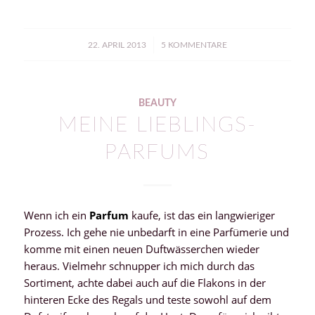
/
22. APRIL 2013
5 KOMMENTARE
BEAUTY
MEINE LIEBLINGS-
PARFUMS
Wenn ich ein
Parfum
kaufe, ist das ein langwieriger
Prozess. Ich gehe nie unbedarft in eine Parfümerie und
komme mit einen neuen Duftwässerchen wieder
heraus. Vielmehr schnupper ich mich durch das
Sortiment, achte dabei auch auf die Flakons in der
hinteren Ecke des Regals und teste sowohl auf dem