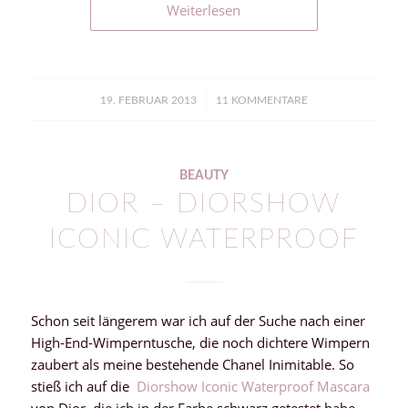
Weiterlesen
/
19. FEBRUAR 2013
11 KOMMENTARE
BEAUTY
DIOR – DIORSHOW
ICONIC WATERPROOF
Schon seit längerem war ich auf der Suche nach einer
High-End-Wimperntusche, die noch dichtere Wimpern
zaubert als meine bestehende Chanel Inimitable. So
stieß ich auf die
Diorshow Iconic Waterproof Mascara
von Dior, die ich in der Farbe schwarz getestet habe