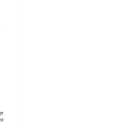
ge
st