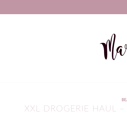
sagt:
BE
XXL DROGERIE HAUL – 