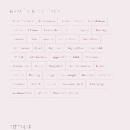
BEAUTY BLOG TAGS
Abschminken
Accessoires
Balea
Blush
Bodylotion
Catrice
Chanel
Concealer
Dior
Drogerie
Duschgel
Essence
Essie
Familie
Foundation
Haarpflege
Handcreme
Haul
High End
Highlighter
Kosmetik
L'Oréal
Lidschatten
Lippenstift
MAC
Mascara
Maybelline
Mode
Nagellack
Naturkosmetik
Nivea
Parfum
Peeling
Pflege
PR-Sample
Review
Rezepte
Sommer
Swatch
Süßes
Trockene Haut
Unterwegs
Weihnachten
Winter
Wochenrückblick
SITEMAP