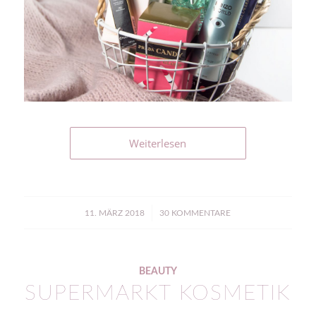
Weiterlesen
/
11. MÄRZ 2018
30 KOMMENTARE
BEAUTY
SUPERMARKT KOSMETIK