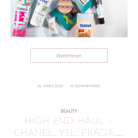
Weiterlesen
/
20. MÄRZ 2018
35 KOMMENTARE
BEAUTY
HIGH END HAUL –
CHANEL, YSL, PRADA,…