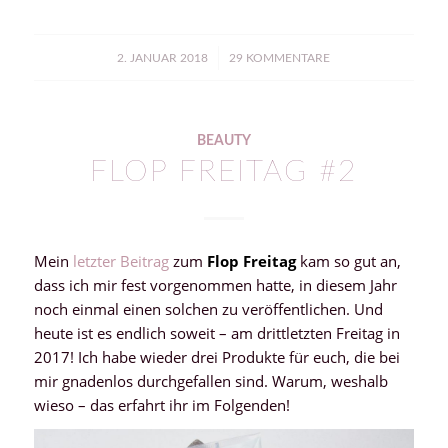
/
2. JANUAR 2018
29 KOMMENTARE
BEAUTY
FLOP FREITAG #2
Mein
letzter Beitrag
zum
Flop Freitag
kam so gut an,
dass ich mir fest vorgenommen hatte, in diesem Jahr
noch einmal einen solchen zu veröffentlichen. Und
heute ist es endlich soweit – am drittletzten Freitag in
2017! Ich habe wieder drei Produkte für euch, die bei
mir gnadenlos durchgefallen sind. Warum, weshalb
wieso – das erfahrt ihr im Folgenden!