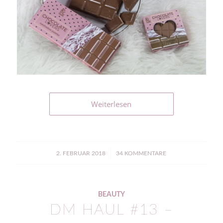
Weiterlesen
/
2. FEBRUAR 2018
34 KOMMENTARE
BEAUTY
DM HAUL #13 –