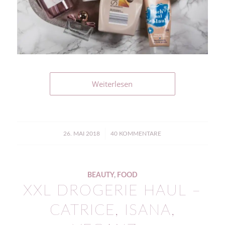
Weiterlesen
/
26. MAI 2018
40 KOMMENTARE
BEAUTY
,
FOOD
XXL DROGERIE HAUL –
CATRICE, ISANA,