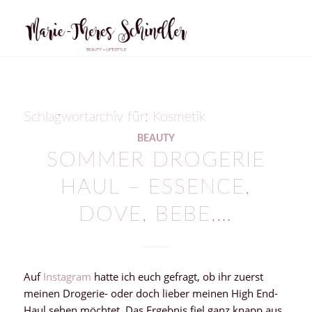
Schlagwortarchiv für:
Kosmetik
BEAUTY
SOMMER DROGERIE
HAUL – ESSENCE,
DOVE, BEBE,…
Auf
Instagram
hatte ich euch gefragt, ob ihr zuerst
meinen Drogerie- oder doch lieber meinen High End-
Haul sehen möchtet. Das Ergebnis fiel ganz knapp aus,