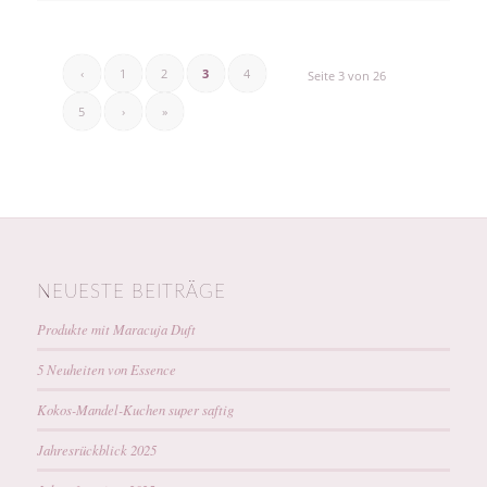
‹
1
2
3
4
Seite 3 von 26
5
›
»
NEUESTE BEITRÄGE
Produkte mit Maracuja Duft
5 Neuheiten von Essence
Kokos-Mandel-Kuchen super saftig
Jahresrückblick 2025