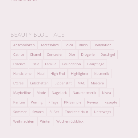
BEAUTY BLOG TAGS
Abschminken
Accessoires
Balea
Blush
Bodylotion
Catrice
Chanel
Concealer
Dior
Drogerie
Duschgel
Essence
Essie
Familie
Foundation
Haarpflege
Handcreme
Haul
High End
Highlighter
Kosmetik
L'Oréal
Lidschatten
Lippenstift
MAC
Mascara
Maybelline
Mode
Nagellack
Naturkosmetik
Nivea
Parfum
Peeling
Pflege
PR-Sample
Review
Rezepte
Sommer
Swatch
Süßes
Trockene Haut
Unterwegs
Weihnachten
Winter
Wochenrückblick