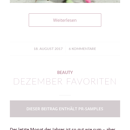
Weiterlesen
/
18. AUGUST 2017
6 KOMMENTARE
BEAUTY
DEZEMBER FAVORITEN
DIESER BEITRAG ENTHÄLT PR-SAMPLES
Der letzte Monat des Jahres ist so gut wie rum – aber