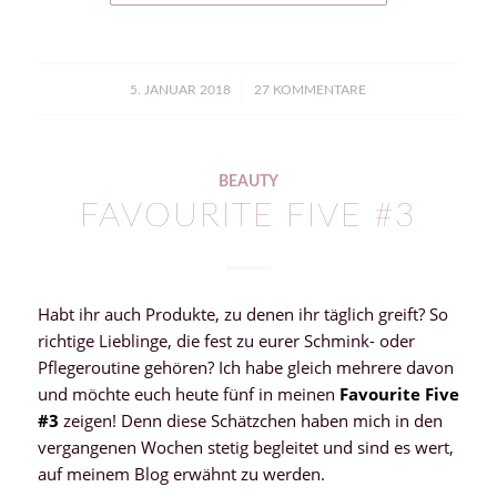
/
5. JANUAR 2018
27 KOMMENTARE
BEAUTY
FAVOURITE FIVE #3
Habt ihr auch Produkte, zu denen ihr täglich greift? So
richtige Lieblinge, die fest zu eurer Schmink- oder
Pflegeroutine gehören? Ich habe gleich mehrere davon
und möchte euch heute fünf in meinen
Favourite Five
#3
zeigen! Denn diese Schätzchen haben mich in den
vergangenen Wochen stetig begleitet und sind es wert,
auf meinem Blog erwähnt zu werden.