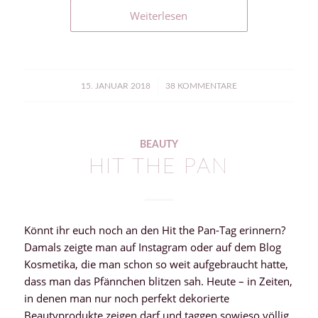
Weiterlesen
/
15. JANUAR 2018
38 KOMMENTARE
BEAUTY
HIT THE PAN
Könnt ihr euch noch an den Hit the Pan-Tag erinnern?
Damals zeigte man auf Instagram oder auf dem Blog
Kosmetika, die man schon so weit aufgebraucht hatte,
dass man das Pfännchen blitzen sah. Heute – in Zeiten,
in denen man nur noch perfekt dekorierte
Beautyprodukte zeigen darf und taggen sowieso völlig