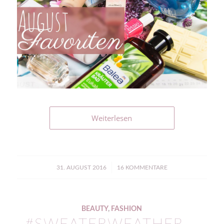
Weiterlesen
/
31. AUGUST 2016
16 KOMMENTARE
BEAUTY
,
FASHION