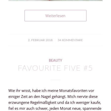
Weiterlesen
/
2. FEBRUAR 2018
34 KOMMENTARE
BEAUTY
FAVOURITE FIVE #5
Wie ihr wisst, habe ich meine Monatsfavoriten vor
einiger Zeit an den Nagel gehängt. Mich nervte diese
erzwungene Regelmäßigkeit und da ich weniger kaufe,
fiel es mir auch schwer, jeden Monat neue, spannende