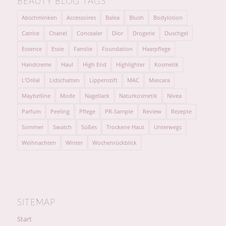
BEAUTY BLOG TAGS
Abschminken
Accessoires
Balea
Blush
Bodylotion
Catrice
Chanel
Concealer
Dior
Drogerie
Duschgel
Essence
Essie
Familie
Foundation
Haarpflege
Handcreme
Haul
High End
Highlighter
Kosmetik
L'Oréal
Lidschatten
Lippenstift
MAC
Mascara
Maybelline
Mode
Nagellack
Naturkosmetik
Nivea
Parfum
Peeling
Pflege
PR-Sample
Review
Rezepte
Sommer
Swatch
Süßes
Trockene Haut
Unterwegs
Weihnachten
Winter
Wochenrückblick
SITEMAP
Start