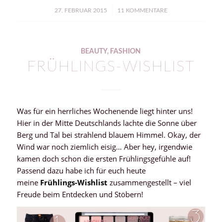
/
27. FEBRUAR 2015
11 KOMMENTARE
BEAUTY
,
FASHION
FRÜHLINGS-WISHLIST
Was für ein herrliches Wochenende liegt hinter uns!
Hier in der Mitte Deutschlands lachte die Sonne über
Berg und Tal bei strahlend blauem Himmel. Okay, der
Wind war noch ziemlich eisig… Aber hey, irgendwie
kamen doch schon die ersten Frühlingsgefühle auf!
Passend dazu habe ich für euch heute
meine
Frühlings-Wishlist
zusammengestellt – viel
Freude beim Entdecken und Stöbern!