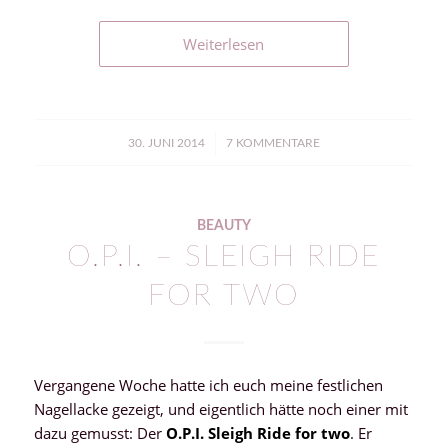
Weiterlesen
/
30. JUNI 2014
7 KOMMENTARE
BEAUTY
O.P.I. – SLEIGH RIDE
FOR TWO
Vergangene Woche hatte ich euch meine festlichen
Nagellacke gezeigt, und eigentlich hätte noch einer mit
dazu gemusst: Der
O.P.I. Sleigh Ride for two
. Er