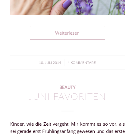
Weiterlesen
/
10. JULI 2014
4 KOMMENTARE
BEAUTY
JUNI FAVORITEN
Kinder, wie die Zeit vergeht! Mir kommt es so vor, als
sei gerade erst Frühlingsanfang gewesen und das erste