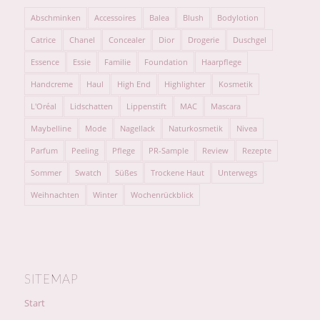
Abschminken
Accessoires
Balea
Blush
Bodylotion
Catrice
Chanel
Concealer
Dior
Drogerie
Duschgel
Essence
Essie
Familie
Foundation
Haarpflege
Handcreme
Haul
High End
Highlighter
Kosmetik
L'Oréal
Lidschatten
Lippenstift
MAC
Mascara
Maybelline
Mode
Nagellack
Naturkosmetik
Nivea
Parfum
Peeling
Pflege
PR-Sample
Review
Rezepte
Sommer
Swatch
Süßes
Trockene Haut
Unterwegs
Weihnachten
Winter
Wochenrückblick
SITEMAP
Start