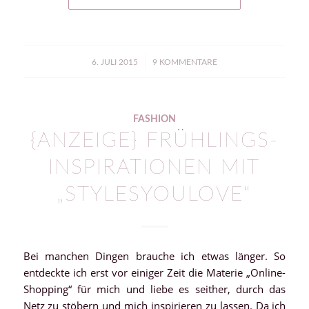
/
6. JULI 2015
9 KOMMENTARE
FASHION
{ANZEIGE} FRÜHLINGS-
INSPIRATIONEN MIT
„STYLESYOULOVE“
Bei manchen Dingen brauche ich etwas länger. So
entdeckte ich erst vor einiger Zeit die Materie „Online-
Shopping“ für mich und liebe es seither, durch das
Netz zu stöbern und mich inspirieren zu lassen. Da ich