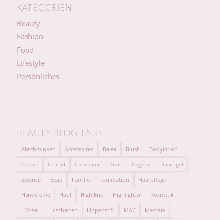
KATEGORIEN
Beauty
Fashion
Food
Lifestyle
Persönliches
BEAUTY BLOG TAGS
Abschminken
Accessoires
Balea
Blush
Bodylotion
Catrice
Chanel
Concealer
Dior
Drogerie
Duschgel
Essence
Essie
Familie
Foundation
Haarpflege
Handcreme
Haul
High End
Highlighter
Kosmetik
L'Oréal
Lidschatten
Lippenstift
MAC
Mascara