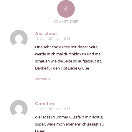
4
KOMMENTARE
Aia-close
12. April 2014 um 16:23
sagte:
Eine sehr coole Idee mit dieser Seite,
werde mich mal durchklicken und mal
schauen wie die Seite so aufgebaut ist.
Danke für den Tip! Liebe Grüße
Antworten
Camillex
11. April 2014 um 19:53
sagte:
die Hose (Nummer 6) gefällt mir richtig
super, wäre mich aber ehrlich gesagt zu
teuer