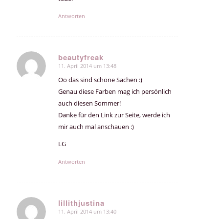
Antworten
beautyfreak
11. April 2014 um 13:48
sagte:
Oo das sind schöne Sachen :)
Genau diese Farben mag ich persönlich
auch diesen Sommer!
Danke für den Link zur Seite, werde ich
mir auch mal anschauen :)
LG
Antworten
lillithjustina
11. April 2014 um 13:40
sagte: