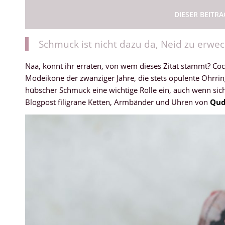
DIESER BEITR
Schmuck ist nicht dazu da, Neid zu erwec
Naa, könnt ihr erraten, von wem dieses Zitat stammt? Coc
Modeikone der zwanziger Jahre, die stets opulente Ohrrin
hübscher Schmuck eine wichtige Rolle ein, auch wenn sic
Blogpost filigrane Ketten, Armbänder und Uhren von
Qud