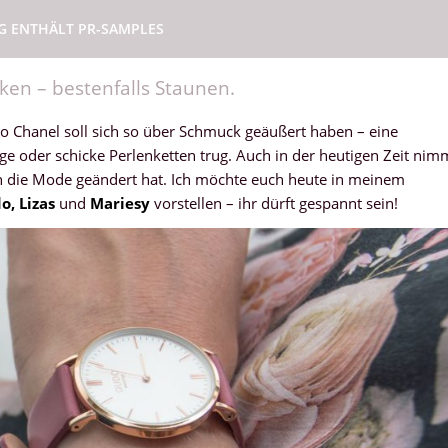
AG ENTHÄLT PR-SAMPLES
ken – bestenfalls Staunen.
o Chanel soll sich so über Schmuck geäußert haben – eine
ge oder schicke Perlenketten trug. Auch in der heutigen Zeit nim
h die Mode geändert hat. Ich möchte euch heute in meinem
o, Lizas
und
Mariesy
vorstellen – ihr dürft gespannt sein!