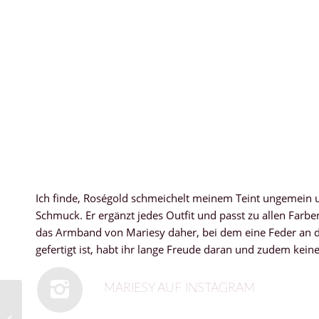
Ich finde, Roségold schmeichelt meinem Teint ungemein u
Schmuck. Er ergänzt jedes Outfit und passt zu allen Farb
das Armband von Mariesy daher, bei dem eine Feder an der
gefertigt ist, habt ihr lange Freude daran und zudem kein
MARIESY AUF INSTAGRAM
Paul & Joe Document
Case und Notebook