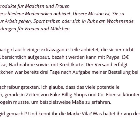
-Produkte für Mädchen und Frauen
erschiedene Modemarken anbietet. Unsere Mission ist, Sie zu
 zur Arbeit gehen, Sport treiben oder
sich
in Ruhe am Wochenende
leidungen für Frauen und Mädchen
girl auch einige extravagante Teile anbietet, die sicher nicht
 übersichtlich aufgebaut, bezahlt werden kann mit Paypal (3€
asse, Nachnahme sowie mit Kreditkarte. Der Versand erfolgt
ckchen war bereits drei Tage nach Aufgabe meiner Bestellung bei
schreibungstexten. Ich glaube, dass das viele potentielle
n, gerade in Zeiten von Fake-Billig-Shops und Co. Ebenso könnte
googeln musste, um beispielsweise Maße zu erfahren.
rl gemacht? Und kennt ihr die Marke Vila? Was haltet ihr von de