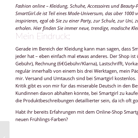
Fashion online – Kleidung, Schuhe, Accessoires und Beauty
SmartGirl.de ist Teil eines Mode-Universum, das über 1000 v
inspirieren, egal ob Sie zu einer Party, zur Schule, zur Uni,
erholen. Hier finden Sie immer neue, trendige, modische K
Mein Eindruck:
Gerade im Bereich der Kleidung kann man sagen, dass Smart
jeder hat – eben einfach mal etwas anderes. Der Shop ist
Gebühr), Rechnung (6€Gebühr/Klarna), Lastschrifft, Vork
regulär innerhalb von einem bis drei Werktagen, mein Pä
mir. Versand und Umtausch sind bei Smartgirl kostenlos.
Kritik gibt es von mir für das miserable Deutsch in den Be
Kundinnen davon abhalten könnte, bei Smartgirl zu kaufe
die Produktbeschreibungen detaillierter sein, da ich oft 
Habt ihr bereits Erfahrungen mit dem Online-Shop Smartgi
neuen Frühlings-Farben?
Chanel – Poudre signée
de Chanel