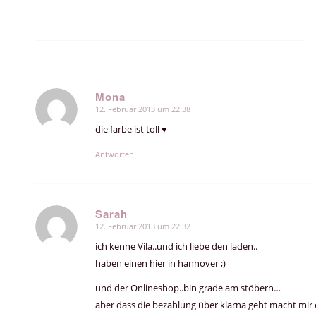
Mona
12. Februar 2013 um 22:38
sagte:
die farbe ist toll ♥
Antworten
Sarah
12. Februar 2013 um 22:32
sagte:
ich kenne Vila..und ich liebe den laden..
haben einen hier in hannover ;)
und der Onlineshop..bin grade am stöbern…
aber dass die bezahlung über klarna geht macht mir e