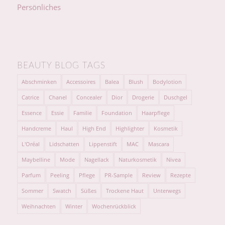
Persönliches
BEAUTY BLOG TAGS
Abschminken
Accessoires
Balea
Blush
Bodylotion
Catrice
Chanel
Concealer
Dior
Drogerie
Duschgel
Essence
Essie
Familie
Foundation
Haarpflege
Handcreme
Haul
High End
Highlighter
Kosmetik
L'Oréal
Lidschatten
Lippenstift
MAC
Mascara
Maybelline
Mode
Nagellack
Naturkosmetik
Nivea
Parfum
Peeling
Pflege
PR-Sample
Review
Rezepte
Sommer
Swatch
Süßes
Trockene Haut
Unterwegs
Weihnachten
Winter
Wochenrückblick