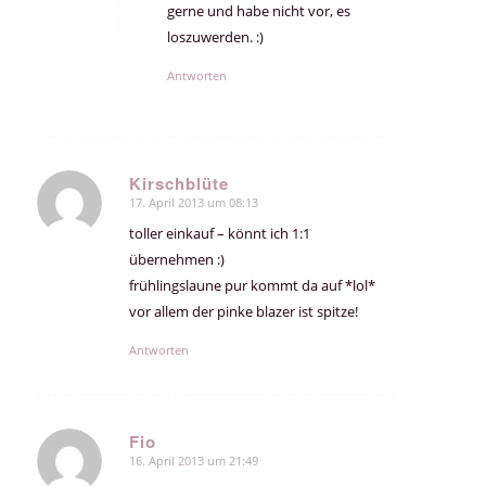
gerne und habe nicht vor, es
loszuwerden. :)
Antworten
Kirschblüte
17. April 2013 um 08:13
sagte:
toller einkauf – könnt ich 1:1
übernehmen :)
frühlingslaune pur kommt da auf *lol*
vor allem der pinke blazer ist spitze!
Antworten
Fio
16. April 2013 um 21:49
sagte: