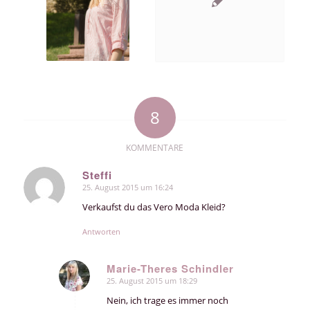
8
KOMMENTARE
Steffi
25. August 2015 um 16:24
sagte:
Verkaufst du das Vero Moda Kleid?
Antworten
Marie-Theres Schindler
25. August 2015 um 18:29
sagte:
Nein, ich trage es immer noch