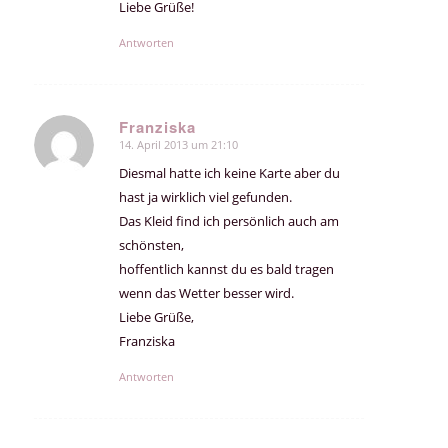
Liebe Grüße!
Antworten
Franziska
14. April 2013 um 21:10
sagte:
Diesmal hatte ich keine Karte aber du
hast ja wirklich viel gefunden.
Das Kleid find ich persönlich auch am
schönsten,
hoffentlich kannst du es bald tragen
wenn das Wetter besser wird.
Liebe Grüße,
Franziska
Antworten