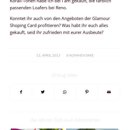
Korall-Tönen habe ich bei I am gekauft, die farblich
passenden Loafers bei Reno.
Konntet ihr auch von den Angeboten der Glamour
Shoping Card profitieren? Was habt ihr euch alles
gekauft, seid ihr zufrieden mit eurer Ausbeute?
/
13. APRIL 2013
8 KOMMENTARE
Eintrag teilen
Das könnte Dich auch interessieren