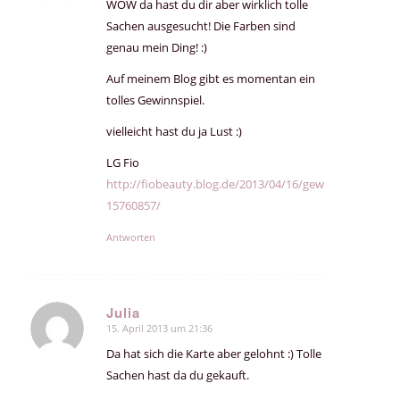
WOW da hast du dir aber wirklich tolle
Sachen ausgesucht! Die Farben sind
genau mein Ding! :)
Auf meinem Blog gibt es momentan ein
tolles Gewinnspiel.
vielleicht hast du ja Lust :)
LG Fio
http://fiobeauty.blog.de/2013/04/16/gewinnspiel-
15760857/
Antworten
Julia
15. April 2013 um 21:36
sagte:
Da hat sich die Karte aber gelohnt :) Tolle
Sachen hast da du gekauft.