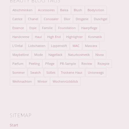
BEAUTY BLOG TAGS
Abschminken
Accessoires
Balea
Blush
Bodylotion
Catrice
Chanel
Concealer
Dior
Drogerie
Duschgel
Essence
Essie
Familie
Foundation
Haarpflege
Handcreme
Haul
High End
Highlighter
Kosmetik
L'Oréal
Lidschatten
Lippenstift
MAC
Mascara
Maybelline
Mode
Nagellack
Naturkosmetik
Nivea
Parfum
Peeling
Pflege
PR-Sample
Review
Rezepte
Sommer
Swatch
Süßes
Trockene Haut
Unterwegs
Weihnachten
Winter
Wochenrückblick
SITEMAP
Start