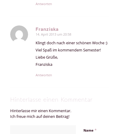
Antworten
Franziska
14. April 2013 um 20:58
sagte:
Klingt doch nach einer schönen Woche :)
Viel Spaß im kommendem Semester!
Liebe Grüße,
Franziska
Antworten
Hinterlasse einen Kommentar
Hinterlasse mir einen Kommentar.
Ich freue mich auf deinen Beitrag!
*
Name