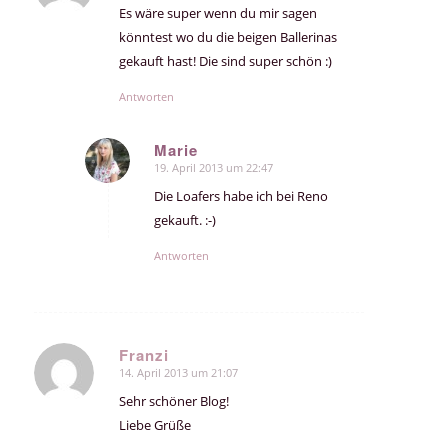
Es wäre super wenn du mir sagen
könntest wo du die beigen Ballerinas
gekauft hast! Die sind super schön :)
Antworten
Marie
19. April 2013 um 22:47
sagte:
Die Loafers habe ich bei Reno
gekauft. :-)
Antworten
Franzi
14. April 2013 um 21:07
sagte:
Sehr schöner Blog!
Liebe Grüße