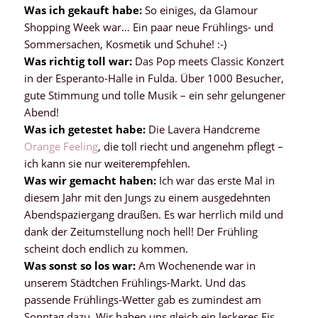
Was ich gekauft habe:
So einiges, da Glamour
Shopping Week war… Ein paar neue Frühlings- und
Sommersachen, Kosmetik und Schuhe! :-)
Was richtig toll war:
Das Pop meets Classic Konzert
in der Esperanto-Halle in Fulda. Über 1000 Besucher,
gute Stimmung und tolle Musik – ein sehr gelungener
Abend!
Was ich getestet habe:
Die Lavera Handcreme
Orange Feeling
, die toll riecht und angenehm pflegt –
ich kann sie nur weiterempfehlen.
Was wir gemacht haben:
Ich war das erste Mal in
diesem Jahr mit den Jungs zu einem ausgedehnten
Abendspaziergang draußen. Es war herrlich mild und
dank der Zeitumstellung noch hell! Der Frühling
scheint doch endlich zu kommen.
Was sonst so los war:
Am Wochenende war in
unserem Städtchen Frühlings-Markt. Und das
passende Frühlings-Wetter gab es zumindest am
Sonntag dazu. Wir haben uns gleich ein leckeres Eis