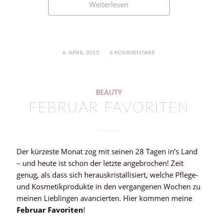
Weiterlesen
/
6. APRIL 2015
6 KOMMENTARE
BEAUTY
FEBRUAR FAVORITEN
Der kürzeste Monat zog mit seinen 28 Tagen in’s Land
– und heute ist schon der letzte angebrochen! Zeit
genug, als dass sich herauskristallisiert, welche Pflege-
und Kosmetikprodukte in den vergangenen Wochen zu
meinen Lieblingen avancierten. Hier kommen meine
Februar Favoriten
!