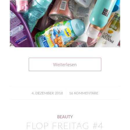
Weiterlesen
/
4. DEZEMBER 2018
16 KOMMENTARE
BEAUTY
FLOP FREITAG #4