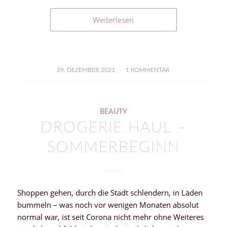
Weiterlesen
/
29. DEZEMBER 2021
1 KOMMENTAR
BEAUTY
DROGERIE HAUL –
SOMMERBEGINN
Shoppen gehen, durch die Stadt schlendern, in Läden
bummeln – was noch vor wenigen Monaten absolut
normal war, ist seit Corona nicht mehr ohne Weiteres