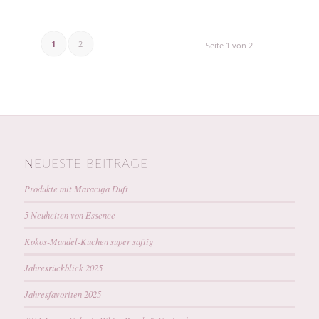
1
2
Seite 1 von 2
NEUESTE BEITRÄGE
Produkte mit Maracuja Duft
5 Neuheiten von Essence
Kokos-Mandel-Kuchen super saftig
Jahresrückblick 2025
Jahresfavoriten 2025