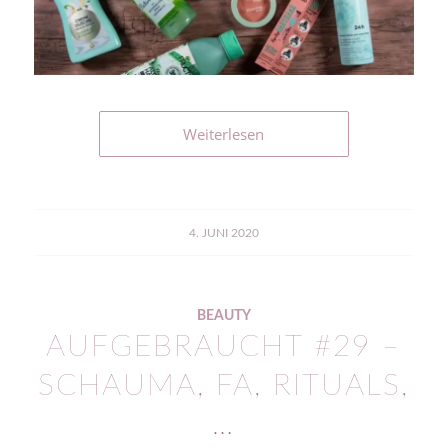
Weiterlesen
4. JUNI 2020
BEAUTY
AUFGEBRAUCHT #29 –
SCHAUMA, FA, RITUALS,
…