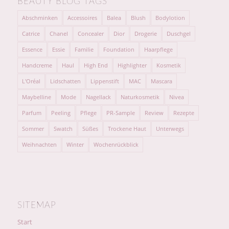
BEAUTY BLOG TAGS
Abschminken
Accessoires
Balea
Blush
Bodylotion
Catrice
Chanel
Concealer
Dior
Drogerie
Duschgel
Essence
Essie
Familie
Foundation
Haarpflege
Handcreme
Haul
High End
Highlighter
Kosmetik
L'Oréal
Lidschatten
Lippenstift
MAC
Mascara
Maybelline
Mode
Nagellack
Naturkosmetik
Nivea
Parfum
Peeling
Pflege
PR-Sample
Review
Rezepte
Sommer
Swatch
Süßes
Trockene Haut
Unterwegs
Weihnachten
Winter
Wochenrückblick
SITEMAP
Start