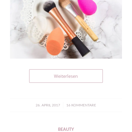
Weiterlesen
/
26. APRIL 2017
16 KOMMENTARE
BEAUTY