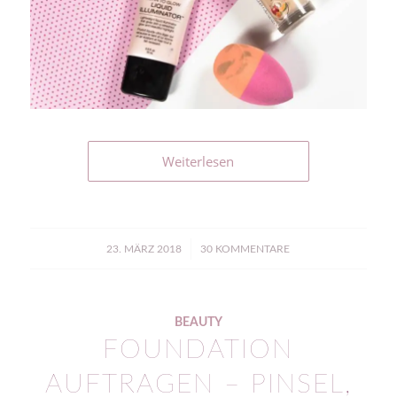
Weiterlesen
/
23. MÄRZ 2018
30 KOMMENTARE
BEAUTY
FOUNDATION
AUFTRAGEN – PINSEL,