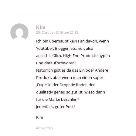
Kim
20. Oktober 2016 um 21:12
sagte:
Ich bin überhaupt kein Fan davon, wenn
Youtuber, Blogger, etc. nur, also
ausschließlich, High-End Produkte hypen
und darauf schwören!
Natürlich gibt es da das Ein oder Andere
Produkt, aber wenn man einen super
‚Dupe‘ in der Drogerie findet, der
qualitativ genau so gut ist, wieso dann
für die Marke bezahlen?
Jedenfalls, guter Post!
Kim
Antworten