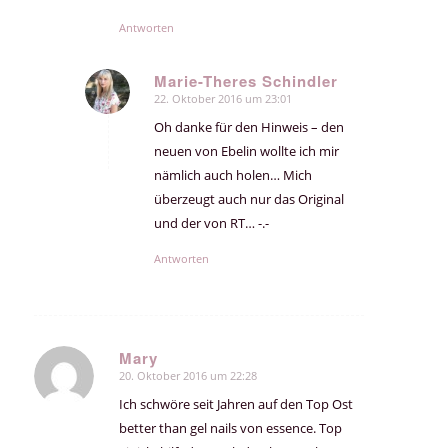
Antworten
Marie-Theres Schindler
22. Oktober 2016 um 23:01
sagte:
Oh danke für den Hinweis – den
neuen von Ebelin wollte ich mir
nämlich auch holen… Mich
überzeugt auch nur das Original
und der von RT… -.-
Antworten
Mary
20. Oktober 2016 um 22:28
sagte:
Ich schwöre seit Jahren auf den Top Ost
better than gel nails von essence. Top