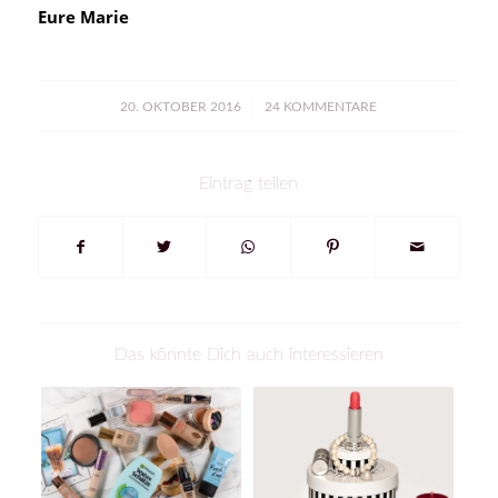
Eure Marie
/
20. OKTOBER 2016
24 KOMMENTARE
Eintrag teilen
Das könnte Dich auch interessieren