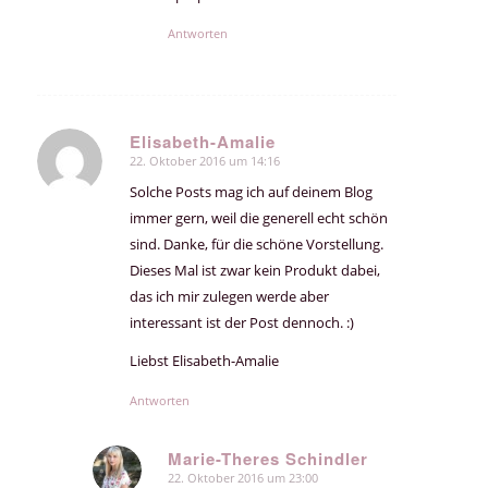
Antworten
Elisabeth-Amalie
22. Oktober 2016 um 14:16
sagte:
Solche Posts mag ich auf deinem Blog
immer gern, weil die generell echt schön
sind. Danke, für die schöne Vorstellung.
Dieses Mal ist zwar kein Produkt dabei,
das ich mir zulegen werde aber
interessant ist der Post dennoch. :)
Liebst Elisabeth-Amalie
Antworten
Marie-Theres Schindler
22. Oktober 2016 um 23:00
sagte: