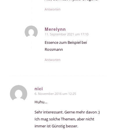
Antworten
Merelynn
11. September 2021 um 17:10
sagte:
Essence zum Beispiel bei
Rossmann
Antworten
nici
6. November 2016 um 12:25
sagte:
Huhu…
Sehr interessant. Gerne mehr davon ;)
Ich mag solche Themen, aber nicht
immer ist Günstig besser.