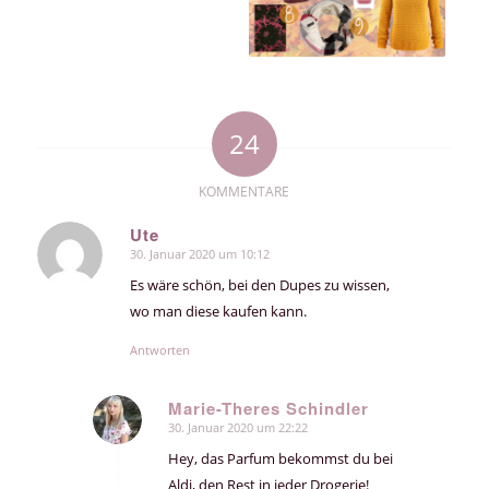
24
KOMMENTARE
Ute
30. Januar 2020 um 10:12
sagte:
Es wäre schön, bei den Dupes zu wissen,
wo man diese kaufen kann.
Antworten
Marie-Theres Schindler
30. Januar 2020 um 22:22
sagte:
Hey, das Parfum bekommst du bei
Aldi, den Rest in jeder Drogerie!