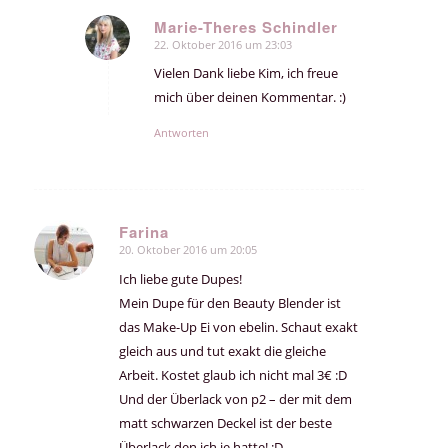
Marie-Theres Schindler
22. Oktober 2016 um 23:03
sagte:
Vielen Dank liebe Kim, ich freue
mich über deinen Kommentar. :)
Antworten
Farina
20. Oktober 2016 um 20:05
sagte:
Ich liebe gute Dupes!
Mein Dupe für den Beauty Blender ist
das Make-Up Ei von ebelin. Schaut exakt
gleich aus und tut exakt die gleiche
Arbeit. Kostet glaub ich nicht mal 3€ :D
Und der Überlack von p2 – der mit dem
matt schwarzen Deckel ist der beste
Überlack den ich je hatte! :D