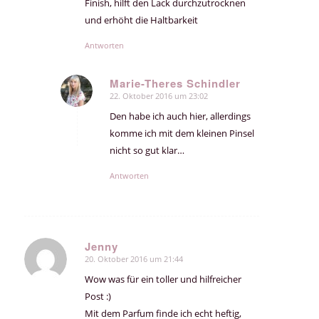
Finish, hilft den Lack durchzutrocknen
und erhöht die Haltbarkeit
Antworten
Marie-Theres Schindler
22. Oktober 2016 um 23:02
sagte:
Den habe ich auch hier, allerdings
komme ich mit dem kleinen Pinsel
nicht so gut klar…
Antworten
Jenny
20. Oktober 2016 um 21:44
sagte:
Wow was für ein toller und hilfreicher
Post :)
Mit dem Parfum finde ich echt heftig,