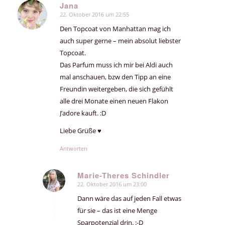
Jana
22. Oktober 2016 um 22:55
sagte:
Den Topcoat von Manhattan mag ich
auch super gerne – mein absolut liebster
Topcoat.
Das Parfum muss ich mir bei Aldi auch
mal anschauen, bzw den Tipp an eine
Freundin weitergeben, die sich gefühlt
alle drei Monate einen neuen Flakon
J’adore kauft. :D
Liebe Grüße ♥
Antworten
Marie-Theres Schindler
22. Oktober 2016 um 23:00
sagte:
Dann wäre das auf jeden Fall etwas
für sie – das ist eine Menge
Sparpotenzial drin. :-D