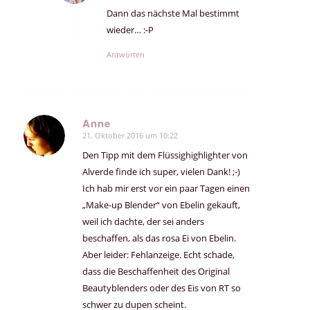
Dann das nächste Mal bestimmt
wieder… :-P
Antworten
Anne
21. Oktober 2016 um 10:22
sagte:
Den Tipp mit dem Flüssighighlighter von
Alverde finde ich super, vielen Dank! ;-)
Ich hab mir erst vor ein paar Tagen einen
„Make-up Blender“ von Ebelin gekauft,
weil ich dachte, der sei anders
beschaffen, als das rosa Ei von Ebelin.
Aber leider: Fehlanzeige. Echt schade,
dass die Beschaffenheit des Original
Beautyblenders oder des Eis von RT so
schwer zu dupen scheint.