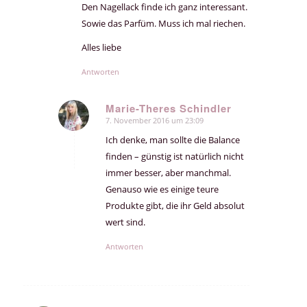
Den Nagellack finde ich ganz interessant.
Sowie das Parfüm. Muss ich mal riechen.
Alles liebe
Antworten
Marie-Theres Schindler
7. November 2016 um 23:09
sagte:
Ich denke, man sollte die Balance
finden – günstig ist natürlich nicht
immer besser, aber manchmal.
Genauso wie es einige teure
Produkte gibt, die ihr Geld absolut
wert sind.
Antworten