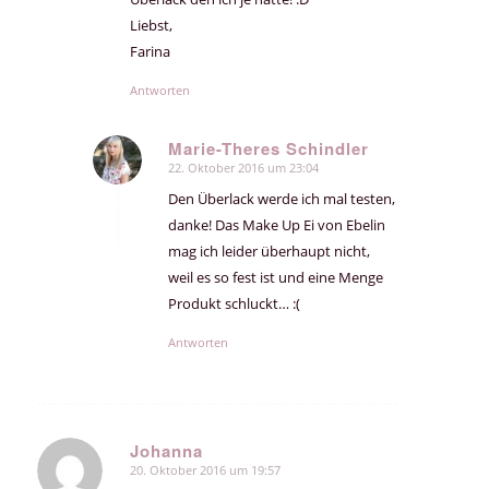
Liebst,
Farina
Antworten
Marie-Theres Schindler
22. Oktober 2016 um 23:04
sagte:
Den Überlack werde ich mal testen,
danke! Das Make Up Ei von Ebelin
mag ich leider überhaupt nicht,
weil es so fest ist und eine Menge
Produkt schluckt… :(
Antworten
Johanna
20. Oktober 2016 um 19:57
sagte: