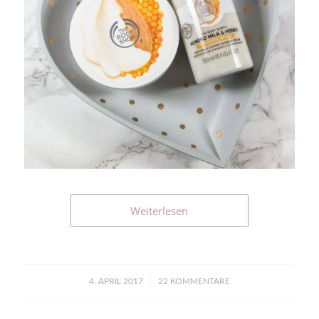
Weiterlesen
/
4. APRIL 2017
22 KOMMENTARE