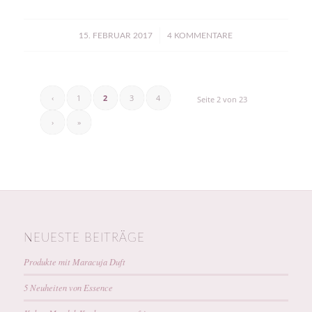
/
15. FEBRUAR 2017
4 KOMMENTARE
‹
1
2
3
4
Seite 2 von 23
›
»
NEUESTE BEITRÄGE
Produkte mit Maracuja Duft
5 Neuheiten von Essence