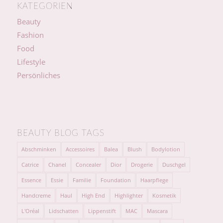
KATEGORIEN
Beauty
Fashion
Food
Lifestyle
Persönliches
BEAUTY BLOG TAGS
Abschminken
Accessoires
Balea
Blush
Bodylotion
Catrice
Chanel
Concealer
Dior
Drogerie
Duschgel
Essence
Essie
Familie
Foundation
Haarpflege
Handcreme
Haul
High End
Highlighter
Kosmetik
L'Oréal
Lidschatten
Lippenstift
MAC
Mascara