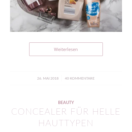
Weiterlesen
/
26. MAI 2018
40 KOMMENTARE
BEAUTY
CONCEALER FÜR HELLE
HAUTTYPEN