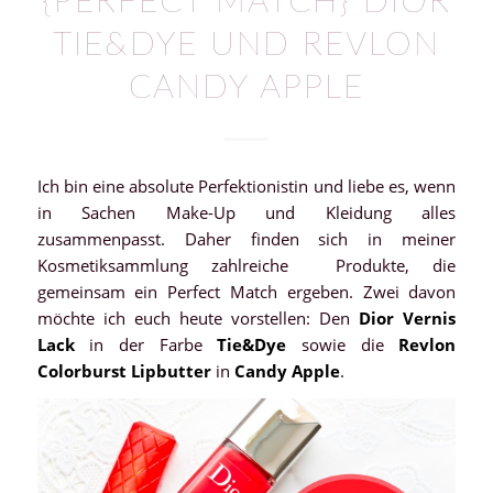
{PERFECT MATCH} DIOR
TIE&DYE UND REVLON
CANDY APPLE
Ich bin eine absolute Perfektionistin und liebe es, wenn
in Sachen Make-Up und Kleidung alles
zusammenpasst. Daher finden sich in meiner
Kosmetiksammlung zahlreiche Produkte, die
gemeinsam ein Perfect Match ergeben. Zwei davon
möchte ich euch heute vorstellen: Den
Dior Vernis
Lack
in der Farbe
Tie&Dye
sowie die
Revlon
Colorburst Lipbutter
in
Candy Apple
.