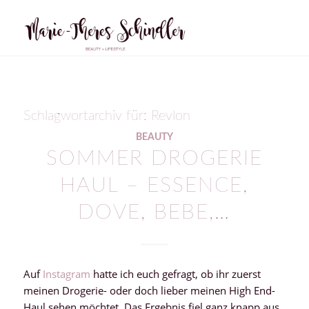
Schlagwortarchiv für:
Revlon
BEAUTY
SOMMER DROGERIE
HAUL – ESSENCE,
DOVE, BEBE,…
Auf
Instagram
hatte ich euch gefragt, ob ihr zuerst
meinen Drogerie- oder doch lieber meinen High End-
Haul sehen möchtet. Das Ergebnis fiel ganz knapp aus,