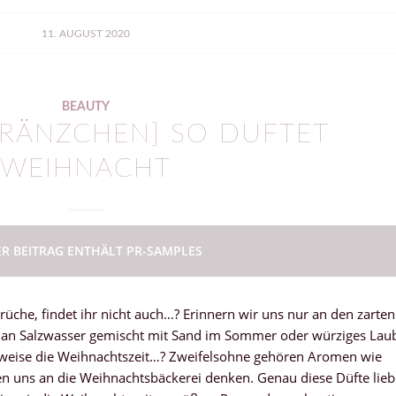
11. AUGUST 2020
BEAUTY
RÄNZCHEN] SO DUFTET
WEIHNACHT
ER BEITRAG ENTHÄLT PR-SAMPLES
erüche, findet ihr nicht auch…? Erinnern wir uns nur an den zarten
, an Salzwasser gemischt mit Sand im Sommer oder würziges Lau
sweise die Weihnachtszeit…? Zweifelsohne gehören Aromen wie
en uns an die Weihnachtsbäckerei denken. Genau diese Düfte lieb