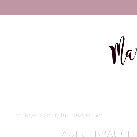
Schlagwortarchiv für:
Treaclemoon
AUFGEBRAUCHT 